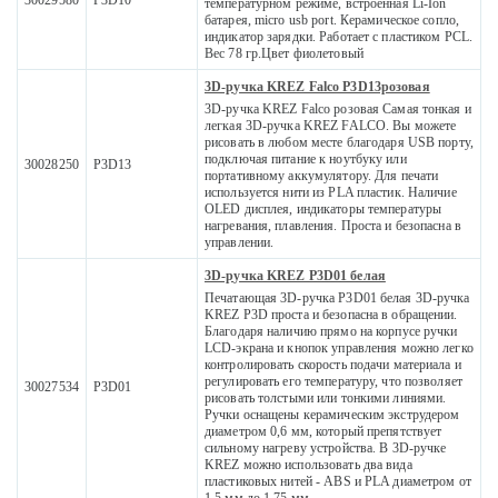
30029580
P3D10
температурном режиме, встроенная Li-Ion
батарея, micro usb port. Керамическое сопло,
индикатор зарядки. Работает с пластиком PCL.
Вес 78 гр.Цвет фиолетовый
3D-ручка KREZ Falco P3D13розовая
3D-ручка KREZ Falco розовая Самая тонкая и
легкая 3D-ручка KREZ FALCO. Вы можете
рисовать в любом месте благодаря USB порту,
подключая питание к ноутбуку или
30028250
P3D13
портативному аккумулятору. Для печати
используется нити из PLA пластик. Наличие
OLED дисплея, индикаторы температуры
нагревания, плавления. Проста и безопасна в
управлении.
3D-ручка KREZ P3D01 белая
Печатающая 3D-ручка P3D01 белая 3D-ручка
KREZ P3D проста и безопасна в обращении.
Благодаря наличию прямо на корпусе ручки
LCD-экрана и кнопок управления можно легко
контролировать скорость подачи материала и
регулировать его температуру, что позволяет
30027534
P3D01
рисовать толстыми или тонкими линиями.
Ручки оснащены керамическим экструдером
диаметром 0,6 мм, который препятствует
сильному нагреву устройства. В 3D-ручке
KREZ можно использовать два вида
пластиковых нитей - ABS и PLA диаметром от