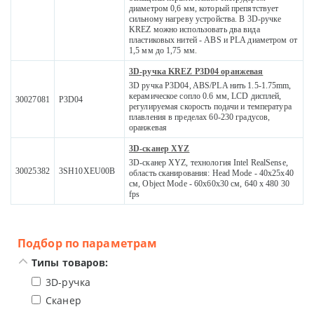
диаметром 0,6 мм, который препятствует
сильному нагреву устройства. В 3D-ручке
KREZ можно использовать два вида
пластиковых нитей - ABS и PLA диаметром от
1,5 мм до 1,75 мм.
3D-ручка KREZ P3D04 оранжевая
3D ручка P3D04, ABS/PLA нить 1.5-1.75mm,
керамическое сопло 0.6 мм, LCD дисплей,
30027081
P3D04
регулируемая скорость подачи и температура
плавления в пределах 60-230 градусов,
оранжевая
3D-сканер XYZ
3D-сканер XYZ, технология Intel RealSense,
30025382
3SH10XEU00B
область сканирования: Head Mode - 40x25x40
см, Object Mode - 60x60x30 см, 640 x 480 30
fps
Подбор по параметрам
Типы товаров:
3D-ручка
Сканер