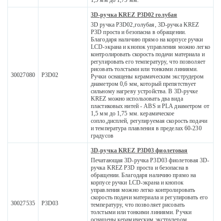
1,5 мм до 1,75 мм.
3D-ручка KREZ P3D02 голубая
3D ручка P3D02,голубая, 3D-ручка KREZ
P3D проста и безопасна в обращении.
Благодаря наличию прямо на корпусе ручки
LCD-экрана и кнопок управления можно легко
контролировать скорость подачи материала и
регулировать его температуру, что позволяет
рисовать толстыми или тонкими линиями.
30027080
P3D02
Ручки оснащены керамическим экструдером
диаметром 0,6 мм, который препятствует
сильному нагреву устройства. В 3D-ручке
KREZ можно использовать два вида
пластиковых нитей - ABS и PLA диаметром от
1,5 мм до 1,75 мм. керамическое
сопло,дисплей, регулируемая скорость подачи
и температура плавления в пределах 60-230
градусов
3D-ручка KREZ P3D03 фиолетовая
Печатающая 3D-ручка P3D03 фиолетовая 3D-
ручка KREZ P3D проста и безопасна в
обращении. Благодаря наличию прямо на
корпусе ручки LCD-экрана и кнопок
управления можно легко контролировать
скорость подачи материала и регулировать его
30027535
P3D03
температуру, что позволяет рисовать
толстыми или тонкими линиями. Ручки
оснащены керамическим экструдером