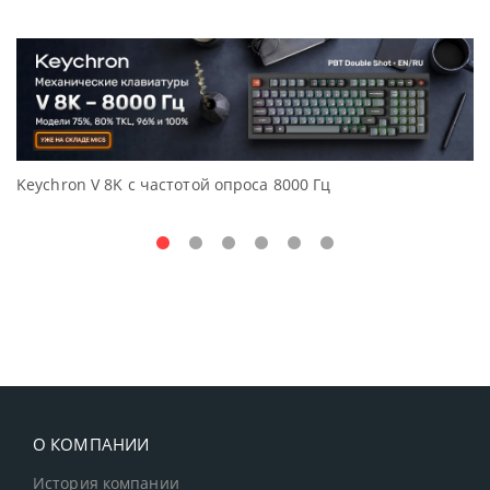
Keychron V 8K с частотой опроса 8000 Гц
Д
O
О КОМПАНИИ
История компании