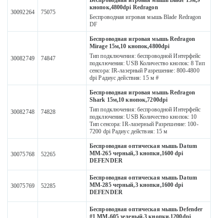
Беспроводная игровая мышь Blade 15м,9
кнопок,4800dpi Redragon
30092264
75075
Беспроводная игровая мышь Blade Redragon
DF
Беспроводная игровая мышь Redragon
Mirage 15м,10 кнопок,4800dpi
Тип подключения: беспроводной Интерфейс
30082749
74847
подключения: USB Количество кнопок: 8 Тип
сенсора: IR-лазерный Разрешение: 800-4800
dpi Радиус действия: 15 м #
Беспроводная игровая мышь Redragon
Shark 15м,10 кнопок,7200dpi
Тип подключения: беспроводной Интерфейс
30082748
74828
подключения: USB Количество кнопок: 10
Тип сенсора: IR-лазерный Разрешение: 100-
7200 dpi Радиус действия: 15 м
Беспроводная оптическая мышь Datum
MM-265 черный,3 кнопки,1600 dpi
30075768
52265
DEFENDER
Беспроводная оптическая мышь Datum
MM-285 черный,3 кнопки,1600 dpi
30075769
52285
DEFENDER
Беспроводная оптическая мышь Defender
#1 MM-605 зеленый,3 кнопки,1200dpi