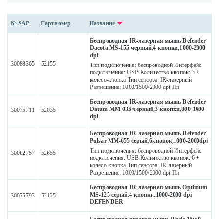
№ SAP
Партномер
Название
Беспроводная IR-лазерная мышь Defender
Dacota MS-155 черный,4 кнопки,1000-2000
dpi
30088365
52155
Тип подключения: беспроводной Интерфейс
подключения: USB Количество кнопок: 3 +
колесо-кнопка Тип сенсора: IR-лазерный
Разрешение: 1000/1500/2000 dpi Пи
Беспроводная IR-лазерная мышь Defender
Datum MM-035 черный,3 кнопки,800-1600
30075711
52035
dpi
Беспроводная IR-лазерная мышь Defender
Pulsar MM-655 серый,6кнопок,1000-2000dpi
Тип подключения: беспроводной Интерфейс
30082757
52655
подключения: USB Количество кнопок: 6 +
колесо-кнопка Тип сенсора: IR-лазерный
Разрешение: 1000/1500/2000 dpi Пи
Беспроводная IR-лазерная мышь Optimum
MS-125 серый,4 кнопки,1000-2000 dpi
30075793
52125
DEFENDER