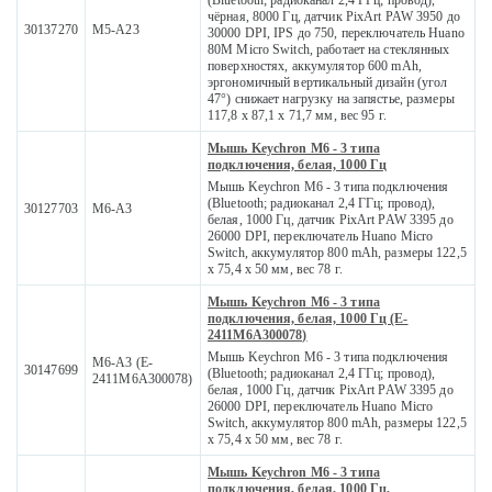
(Bluetooth; радиоканал 2,4 ГГц; провод),
чёрная, 8000 Гц, датчик PixArt PAW 3950 до
30137270
M5-A23
30000 DPI, IPS до 750, переключатель Huano
80M Micro Switch, работает на стеклянных
поверхностях, аккумулятор 600 mAh,
эргономичный вертикальный дизайн (угол
47°) снижает нагрузку на запястье, размеры
117,8 x 87,1 x 71,7 мм, вес 95 г.
Мышь Keychron M6 - 3 типа
подключения, белая, 1000 Гц
Мышь Keychron M6 - 3 типа подключения
(Bluetooth; радиоканал 2,4 ГГц; провод),
30127703
M6-A3
белая, 1000 Гц, датчик PixArt PAW 3395 до
26000 DPI, переключатель Huano Micro
Switch, аккумулятор 800 mAh, размеры 122,5
x 75,4 x 50 мм, вес 78 г.
Мышь Keychron M6 - 3 типа
подключения, белая, 1000 Гц (E-
2411M6A300078)
Мышь Keychron M6 - 3 типа подключения
M6-A3 (E-
30147699
(Bluetooth; радиоканал 2,4 ГГц; провод),
2411M6A300078)
белая, 1000 Гц, датчик PixArt PAW 3395 до
26000 DPI, переключатель Huano Micro
Switch, аккумулятор 800 mAh, размеры 122,5
x 75,4 x 50 мм, вес 78 г.
Мышь Keychron M6 - 3 типа
подключения, белая, 1000 Гц,