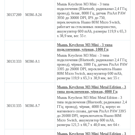
Мышь Keychron M3 Mini - 3 типа
подключения (Bluetooth; радиоканал 2,4 ГГц;
провод), белая, 8000 Гц, датчик PixArt PAW
30137269
M3M-A24
3950 до 30000 DPI, IPS до 750,
переключатель Huano 80M Micro Switch,
работает на стеклянных поверхностях,
аккумулятор 600 mAh, размеры 119,9 x 65,3
x 38,9 мм, вес 55 г.
Мышь Keychron M3 Mini - 3 типа
подключения, чёрная, 1000 Гц
Мышь Keychron M3 Mini - 3 типа
подключения (Bluetooth; радиоканал 2,4 ГГц;
30131333
M3M-A1
провод), чёрная, 1000 Гц, датчик PixArt PAW
3395 до 26000 DPI, переключатель Huano
80M Micro Switch, аккумулятор 600 mAh,
размеры 119,9 x 65,3 x 38,9 мм, вес 55 г.
Мышь Keychron M3 Mini Metal Edition - 3
типа подключения, чёрная, 4000 Гц
Мышь Keychron M3 Mini Metal Edition - 3
типа подключения (Bluetooth; радиоканал 2,4
30131335
M3M-A7
ГГц; провод), чёрная, 4000 Гц, корпус из
магниевого сплава, датчик PixArt PAW 3395
до 26000 DPI, переключатель Huano 80M
Micro Switch, аккумулятор 600 mAh,
размеры 121,5 x 66,7 x 40,0 мм, вес 64 г.
Мышь Keychron M3 Mini Metal Edition - 3