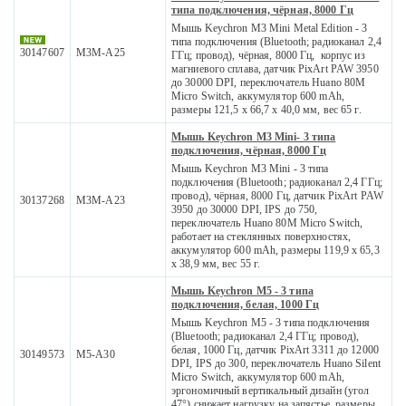
типа подключения, чёрная, 8000 Гц
Мышь Keychron M3 Mini Metal Edition - 3
типа подключения (Bluetooth; радиоканал 2,4
30147607
M3M-A25
ГГц; провод), чёрная, 8000 Гц, корпус из
магниевого сплава, датчик PixArt PAW 3950
до 30000 DPI, переключатель Huano 80M
Micro Switch, аккумулятор 600 mAh,
размеры 121,5 x 66,7 x 40,0 мм, вес 65 г.
Мышь Keychron M3 Mini- 3 типа
подключения, чёрная, 8000 Гц
Мышь Keychron M3 Mini - 3 типа
подключения (Bluetooth; радиоканал 2,4 ГГц;
провод), чёрная, 8000 Гц, датчик PixArt PAW
30137268
M3M-A23
3950 до 30000 DPI, IPS до 750,
переключатель Huano 80M Micro Switch,
работает на стеклянных поверхностях,
аккумулятор 600 mAh, размеры 119,9 x 65,3
x 38,9 мм, вес 55 г.
Мышь Keychron M5 - 3 типа
подключения, белая, 1000 Гц
Мышь Keychron M5 - 3 типа подключения
(Bluetooth; радиоканал 2,4 ГГц; провод),
белая, 1000 Гц, датчик PixArt 3311 до 12000
30149573
M5-A30
DPI, IPS до 300, переключатель Huano Silent
Micro Switch, аккумулятор 600 mAh,
эргономичный вертикальный дизайн (угол
47°) снижает нагрузку на запястье, размеры