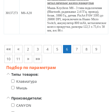
металлическое колесо прокрутки
Мышь Keychron M6 - 3 типа подключения
(Bluetooth; радиоканал 2,4 ГГц; провод),
30137273
M6-A28
белая, 1000 Гц, датчик PixArt PAW 3395 до
26000 DPI, переключатель Huano Micro
Switch, аккумулятор 800 mAh, металлическое
колесо прокрутки, размеры 122,5 x 75,4 x 50
мм, вес 86 г.
««
«
2
3
4
5
6
7
8
9
»
»»
10
11
Подбор по параметрам
Типы товаров:
Клавиатура
Мышь
Производители:
CANYON