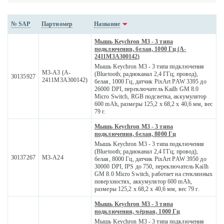
№ SAP
Партномер
Название
Мышь Keychron M3 - 3 типа
подключения, белая, 1000 Гц (A-
2411M3A300142)
Мышь Keychron M3 - 3 типа подключения
M3-A3 (A-
(Bluetooth; радиоканал 2,4 ГГц; провод),
30135927
2411M3A300142)
белая, 1000 Гц, датчик PixArt PAW 3395 до
26000 DPI, переключатель Kailh GM 8.0
Micro Switch, RGB подсветка, аккумулятор
600 mAh, размеры 125,2 x 68,2 x 40,6 мм, вес
79 г.
Мышь Keychron M3 - 3 типа
подключения, белая, 8000 Гц
Мышь Keychron M3 - 3 типа подключения
(Bluetooth; радиоканал 2,4 ГГц; провод),
30137267
M3-A24
белая, 8000 Гц, датчик PixArt PAW 3950 до
30000 DPI, IPS до 750, переключатель Kailh
GM 8.0 Micro Switch, работает на стеклянных
поверхностях, аккумулятор 600 mAh,
размеры 125,2 x 68,2 x 40,6 мм, вес 79 г.
Мышь Keychron M3 - 3 типа
подключения, чёрная, 1000 Гц
Мышь Keychron M3 - 3 типа подключения