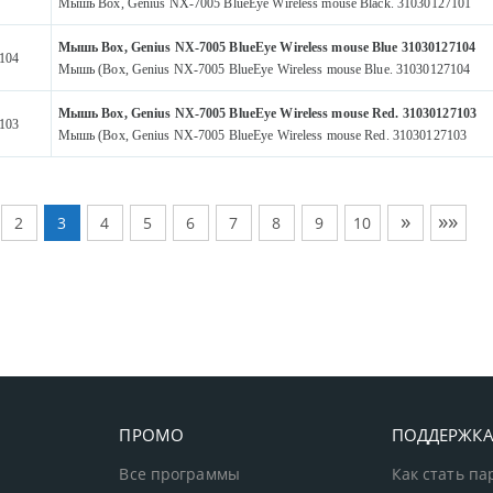
Мышь Box, Genius NX-7005 BlueEye Wireless mouse Black. 31030127101
Мышь Box, Genius NX-7005 BlueEye Wireless mouse Blue 31030127104
104
Мышь (Box, Genius NX-7005 BlueEye Wireless mouse Blue. 31030127104
Мышь Box, Genius NX-7005 BlueEye Wireless mouse Red. 31030127103
103
Мышь (Box, Genius NX-7005 BlueEye Wireless mouse Red. 31030127103
»
»»
2
3
4
5
6
7
8
9
10
ПРОМО
ПОДДЕРЖК
Все программы
Как стать п