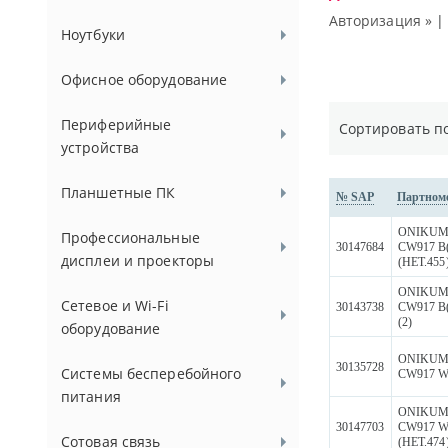
Авторизация »
Ноутбуки
Офисное оборудование
Периферийные
Сортировать п
устройства
Планшетные ПК
№ SAP
Партном
ONIKU
Профессиональные
30147684
CW917 B
дисплеи и проекторы
(НЕТ.455
ONIKU
Сетевое и Wi-Fi
30143738
CW917 B
(2)
оборудование
ONIKU
30135728
Системы бесперебойного
CW917 W
питания
ONIKU
30147703
CW917 W
Сотовая связь
(НЕТ.474