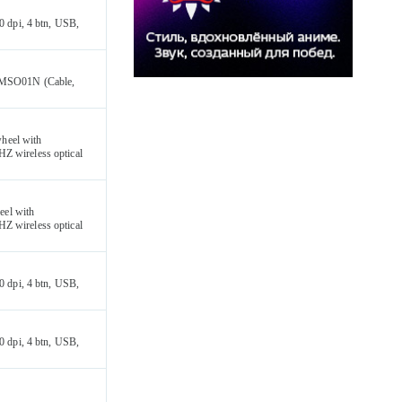
dpi, 4 btn, USB,
MSO01N (Cable,
heel with
HZ wireless optical
el with
HZ wireless optical
dpi, 4 btn, USB,
dpi, 4 btn, USB,