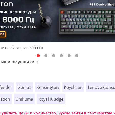
частотой опроса 8000 Гц
мыши, наушники
»
fender
Genius
Kensington
Keychron
Lenovo Cons
etion
Onikuma
Royal Kludge
ы увидеть цены и количество, нужно зайти в партнерскую ч