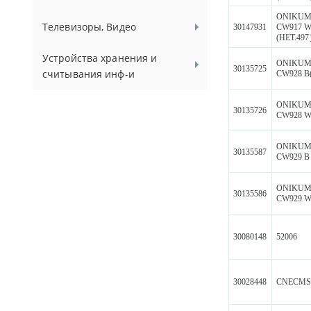
ONIKU
Телевизоры, Видео
30147931
CW917 W
(НЕТ.497
Устройства хранения и
ONIKU
30135725
считывания инф-и
CW928 B
ONIKU
30135726
CW928 W
ONIKU
30135587
CW929 B
ONIKU
30135586
CW929 
30080148
52006
30028448
CNECMS