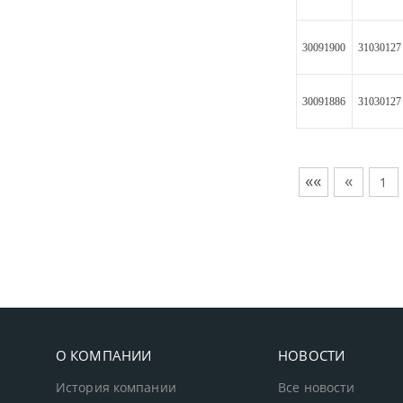
30091900
31030127
30091886
31030127
««
«
1
О КОМПАНИИ
НОВОСТИ
История компании
Все новости