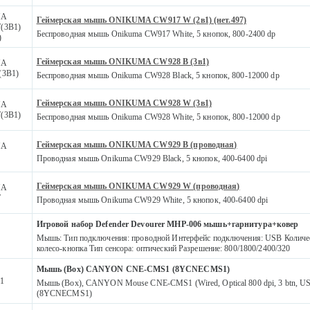
MA
Геймерская мышь ONIKUMA CW917 W (2в1) (нет.497)
(3В1)
Беспроводная мышь Onikuma CW917 White, 5 кнопок, 800-2400 dp
)
Геймерская мышь ONIKUMA CW928 B (3в1)
MA
(3В1)
Беспроводная мышь Onikuma CW928 Black, 5 кнопок, 800-12000 dp
Геймерская мышь ONIKUMA CW928 W (3в1)
MA
(3В1)
Беспроводная мышь Onikuma CW928 White, 5 кнопок, 800-12000 dp
Геймерская мышь ONIKUMA CW929 B (проводная)
MA
Проводная мышь Onikuma CW929 Black, 5 кнопок, 400-6400 dpi
Геймерская мышь ONIKUMA CW929 W (проводная)
MA
W
Проводная мышь Onikuma CW929 White, 5 кнопок, 400-6400 dpi
Игровой набор Defender Devourer MHP-006 мышь+гарнитура+ковер
Мышь: Тип подключения: проводной Интерфейс подключения: USB Количес
колесо-кнопка Тип сенсора: оптический Разрешение: 800/1800/2400/320
Мышь (Box) CANYON CNE-CMS1 (8YCNECMS1)
1
Мышь (Box), CANYON Mouse CNE-CMS1 (Wired, Optical 800 dpi, 3 btn, USB
(8YCNECMS1)