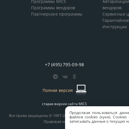
Программы MICS
Авторизации
Программы вендоров
вендоров
Партнерские программы
Сервисные 
Гарантийное
Инструкции
+7 (495) 795-09-98
Полная версия
старая версия сайта
MICS
Продолжая пользоваться данн
Все права защищены © 1997-2026 MICS Distribution Company
файлов cookies (куки). Сookie
записывать данные о текущих на
Правовая информация