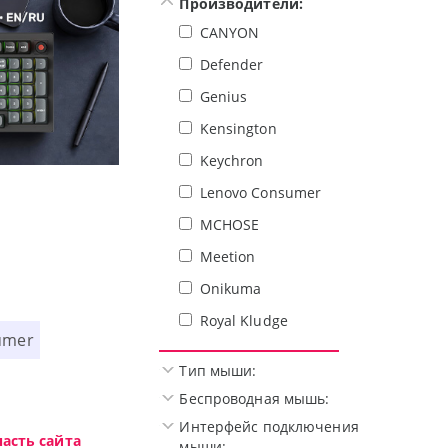
Производители:
CANYON
Defender
Genius
Kensington
Keychron
Доступные решения начального уровня, новы
Lenovo Consumer
MCHOSE
Meetion
Onikuma
Royal Kludge
umer
Тип мыши:
Беспроводная мышь:
Интерфейс подключения
асть сайта
мыши: