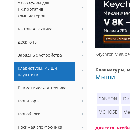
Аксессуары для
ПК,портатив.
компьютеров
Бытовая техника
Десктопы
ссуаров.
Keychron V 8K с 
Зарядные устройства
Клавиатуры, мыши,
Клавиатуры, 
наушники
Мыши
Климатическая техника
CANYON
De
Мониторы
MCHOSE
Me
Моноблоки
Носимая электроника
Для того, чтоб