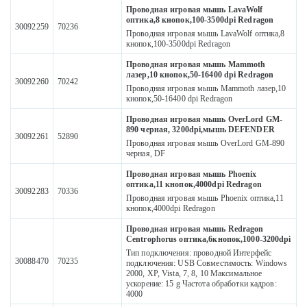
Проводная игровая мышь LavaWolf
оптика,8 кнопок,100-3500dpi Redragon
30092259
70236
Проводная игровая мышь LavaWolf оптика,8
кнопок,100-3500dpi Redragon
Проводная игровая мышь Mammoth
лазер,10 кнопок,50-16400 dpi Redragon
30092260
70242
Проводная игровая мышь Mammoth лазер,10
кнопок,50-16400 dpi Redragon
Проводная игровая мышь OverLord GM-
890 черная, 3200dpi,мышь DEFENDER
30092261
52890
Проводная игровая мышь OverLord GM-890
черная, DF
Проводная игровая мышь Phoenix
оптика,11 кнопок,4000dpi Redragon
30092283
70336
Проводная игровая мышь Phoenix оптика,11
кнопок,4000dpi Redragon
Проводная игровая мышь Redragon
Centrophorus оптика,6кнопок,1000-3200dpi
Тип подключения: проводной Интерфейс
30088470
70235
подключения: USB Совместимость: Windows
2000, XP, Vista, 7, 8, 10 Максимальное
ускорение: 15 g Частота обработки кадров:
4000