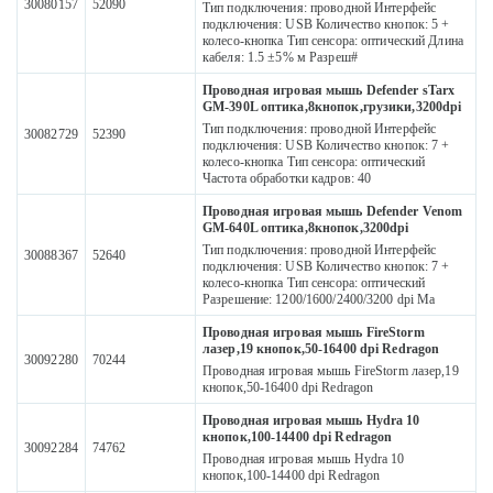
30080157
52090
Тип подключения: проводной Интерфейс
подключения: USB Количество кнопок: 5 +
колесо-кнопка Тип сенсора: оптический Длина
кабеля: 1.5 ±5% м Разреш#
Проводная игровая мышь Defender sTarx
GM-390L оптика,8кнопок,грузики,3200dpi
Тип подключения: проводной Интерфейс
30082729
52390
подключения: USB Количество кнопок: 7 +
колесо-кнопка Тип сенсора: оптический
Частота обработки кадров: 40
Проводная игровая мышь Defender Venom
GM-640L оптика,8кнопок,3200dpi
Тип подключения: проводной Интерфейс
30088367
52640
подключения: USB Количество кнопок: 7 +
колесо-кнопка Тип сенсора: оптический
Разрешение: 1200/1600/2400/3200 dpi Ма
Проводная игровая мышь FireStorm
лазер,19 кнопок,50-16400 dpi Redragon
30092280
70244
Проводная игровая мышь FireStorm лазер,19
кнопок,50-16400 dpi Redragon
Проводная игровая мышь Hydra 10
кнопок,100-14400 dpi Redragon
30092284
74762
Проводная игровая мышь Hydra 10
кнопок,100-14400 dpi Redragon