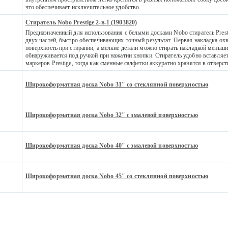
что обеспечивает исключительное удобство.
Стиратель Nobo Prestige 2-в-1 (1903820)
Предназначенный для использования с белыми досками Nobo стиратель Presti
двух частей, быстро обеспечивающих точный результат. Первая накладка о
поверхность при стирании, а мелкие детали можно стирать накладкой меньши
обнаруживается под ручкой при нажатии кнопки. Стиратель удобно вставляет
маркеров Prestige, тогда как сменные салфетки аккуратно хранятся в отверст
Широкоформатная доска Nobo 31" со стеклянной поверхностью
Широкоформатная доска Nobo 32" с эмалевой поверхностью
Широкоформатная доска Nobo 40" с эмалевой поверхностью
Широкоформатная доска Nobo 45" со стеклянной поверхностью