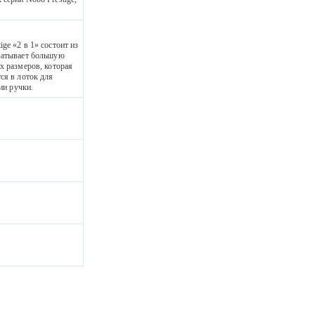
ge «2 в 1» состоит из
хватывает большую
х размеров, которая
ся в лоток для
ии ручки.