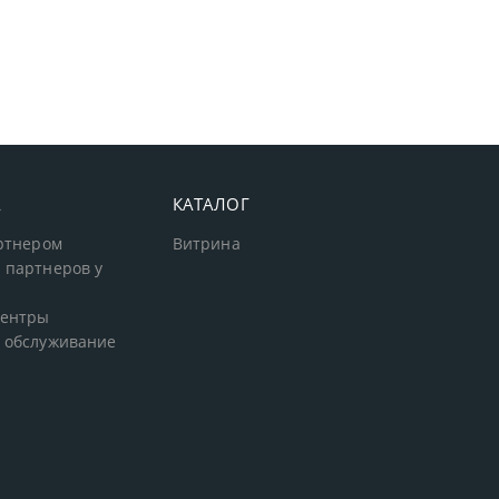
А
КАТАЛОГ
артнером
Витрина
 партнеров у
центры
 обслуживание