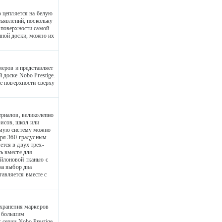
о цепляется на белую
бъявлений, поскольку
 поверхности самой
нной доски, можно их
меров и представляет
 доске Nobo Prestige.
ее поверхности сверху
ериалов, великолепно
исов, школ или
емую систему можно
аря 360-градусным
тся в двух трех-
ь вместе для
йлоновой тканью с
на выбор два
авляется вместе с
 хранения маркеров
и большим
серии Nobo Prestige,