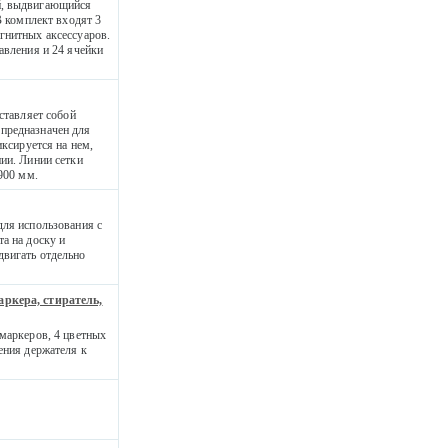
й, выдвигающийся
В комплект входят 3
гнитных аксессуаров.
авления и 24 ячейки
ставляет собой
предназначен для
иксируется на нем,
ии. Линии сетки
900 мм.
для использования с
а на доску и
двигать отдельно
аркера, стиратель,
 маркеров, 4 цветных
ения держателя к