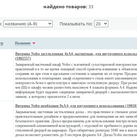
найдено товаров:
33
о:
Показывать по:
ер
Название
Витрина Nobo застекленная 4xA4, магнитная, для внутреннего исполь
(1902557)
Запираемый настенный шкаф Nobo с магнитной сухостираемой поверхностью
практичный и в то же время изящный способ привлечь внимание к объявлен
сохранив их при этом в идеальном состоянии и защитив их от порчи. Предн
использования в помещениях шкаф современного стиля имеет алюминиевую
поверхность белого цвета внутри и навесную остекленную дверцу. При разме
мм (Ш) в шкафу можно разместить максимум 4 плаката формата A4. Надеж
информация будет надежно защищена запираемой дверцей с высококачеств
замком, к которому прилагается 2 ключа.
Витрина Nobo пробковая 9xA4, для внутреннего использования (19010
Закрываемая, настенная застекленная доска - это практичное и стильное реш
привлекательным дизайном и предназначенное для помещения на нее записей,
безопасного хранения. Доска предназначена для использования внутри поме
современной алюминиевой конструкцией, с отделкой из пробкового дерева в
стеклянной дверцей на шарнирах. При габаритных размерах 1040 мм в высот
доска позволяет разместить до 9 постеров формата A4. Доска Nobo поставля