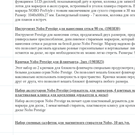
функциями: LCD-дисплей, показывающий дату и время, колонка для записе
лоток для маркеров и аксессуаров, встроенный в уголок планера стиратель. 
маркера NOBO ProStyle с тонким наконечником для сухого стирания и 30 ма
Размер: 1040х600х27 мм. Еженедельный планер - 7 колонок, колонка для огл
для планов и встреч.
Инструмент Nobo Prestige для нанесения сетки 90 см. (1903830)
Инструмент Prestige для нанесения сетки, предлагаемый двух размеров, пред
универсальное приспособление, дополняемое стираемым маркером, который 
нанесения сетки и разделов на белой доске Nobo Prestige. Маркер надежно ф
что позволяет рисовать идеально ровные горизонтальные и вертикальные лин
остаются на доске, но при необходимости их можно легко стереть. Размеры: 
Крючки Nobo Prestige для флипчарта, 2шт. (1903825)
Этот набор из 2 крючков для блокнота флипчарта специально предусмотрен 
белыми досками серии Nobo Prestige. Он позволяет вешать блокнот флипчарт
максимально использовать поверхность и пространство. Крючки можно пере
друг от друга, что позволяет вешать блокнот флипчарта любого размера.
Набор аксессуаров Nobo Prestige (держатель для маркеров, 4 цветных м
пластиковая клипса для крепления держателя к доске)
Набор аксессуаров Nobo Prestige включает один пластиковый держатель для
маркера для досок, 1 немагнитный стиратель, пластиковую клипсу для крепл
доске Nobo Prestige
Набор сменных салфеток для магнитного стирателя Nobo, 10 шт./уп.