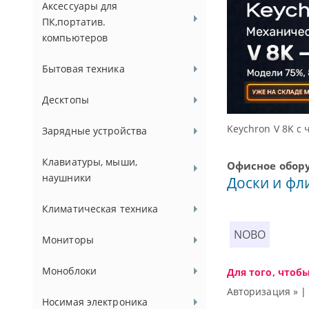
Аксессуары для
ПК,портатив.
компьютеров
Бытовая техника
Десктопы
ссуаров.
Keychron V 8K с 
Зарядные устройства
Клавиатуры, мыши,
Офисное обор
наушники
Доски и фл
Климатическая техника
NOBO
Мониторы
Моноблоки
Для того, чтоб
Авторизация »
Носимая электроника