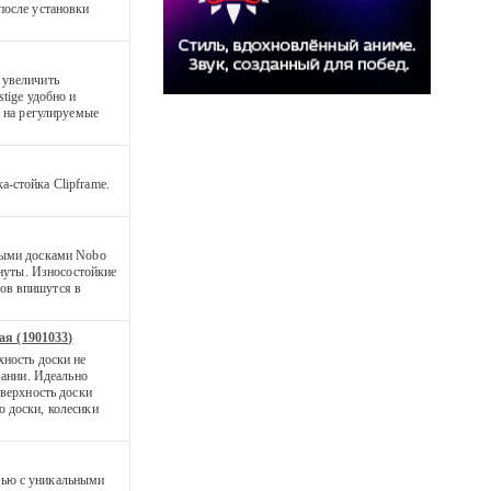
после установки
 увеличить
tige удобно и
ь на регулируемые
-стойка Clipframe.
лыми досками Nobo
инуты. Износостойкие
ов впишутся в
ая (1901033)
хность доски не
вании. Идеально
оверхность доски
 доски, колесики
тью с уникальными