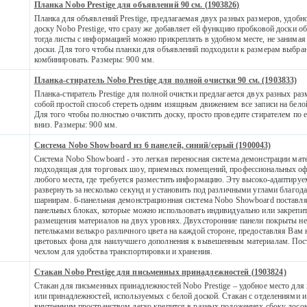
Планка Nobo Prestige для объявлений 90 см. (1903826)
Планка для объявлений Prestige, предлагаемая двух разных размеров, удобн
доску Nobo Prestige, что сразу же добавляет ей функцию пробковой доски о
тогда листы с информацией можно прикреплять в удобном месте, не занимая
доски. Для того чтобы планки для объявлений подходили к размерам выбра
комбинировать. Размеры: 900 мм.
Планка-стиратель Nobo Prestige для полной очистки 90 см. (1903833)
Планка-стиратель Prestige для полной очистки предлагается двух разных раз
собой простой способ стереть одним изящным движением все записи на белой
Для того чтобы полностью очистить доску, просто проведите стирателем по 
вниз. Размеры: 900 мм.
Система Nobo Showboard из 6 панелей, синий/серый (1900043)
Система Nobo Showboard - это легкая переносная система демонстрации мат
подходящая для торговых шоу, приемных помещений, профессиональных оф
любого места, где требуется разместить информацию. Эту высоко-адаптиру
развернуть за несколько секунд и установить под различными углами благод
шарнирам. 6-панельная демонстрационная система Nobo Showboard поставляе
панельных блоках, которые можно использовать индивидуально или закрепит
размещения материалов на двух уровнях. Двухсторонние панели покрыты не
петельками велькро различного цвета на каждой стороне, предоставляя Вам 
цветовых фона для наилучшего дополнения к вывешенным материалам. Пост
чехлом для удобства транспортировки и хранения.
Стакан Nobo Prestige для письменных принадлежностей (1903824)
Стакан для письменных принадлежностей Nobo Prestige – удобное место для
или принадлежностей, используемых с белой доской. Стакан с отделениями 
внутренним пространством легко крепится в разных положениях сбоку досок 