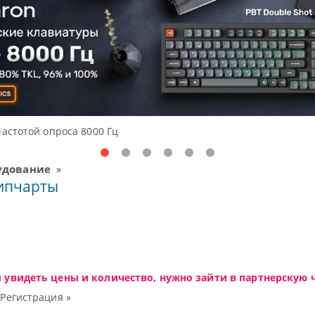
частотой опроса 8000 Гц
удование
»
ипчарты
ы увидеть цены и количество, нужно зайти в партнерскую ч
|
Регистрация »