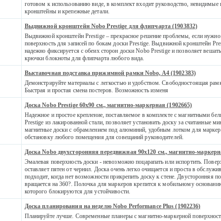
готовом к использованию виде, в комплект входит руководство, невидимые 
кронштейны и крепежные детали.
Выдвижной кронштейн Nobo Prestige для флипчарта (1903832)
Выдвижной кронштейн Prestige – прекрасное решение проблемы, если нужно
поверхность для записей по бокам доски Prestige. Выдвижной кронштейн Pres
надежно фиксируется с обеих сторон доски Nobo Prestige и позволяет вешат
крючки блокноты для флипчарта любого вида.
Выставочная подставка прижимной рамки Nobo, A4 (1902383)
Демонстрируйте материалы с легкостью и удобством. Свободностоящая рамка
Быстрая и простая смена постеров. Возможность изменя
Доска Nobo Prestige 60x90 см., магнитно-маркерная (1902665)
Надежное и простое крепление, поставляемое в комплекте с магнитными бе
Prestige из лакированной стали, позволяет установить доску за считанные м
магнитные доски с обрамлением под алюминий, удобным лотком для маркер
обстановку любого помещения для совещаний руководителей.
Доска Nobo двухсторонняя передвижная 90x120 см., магнитно-маркерн
Эмалевая поверхность доски - невозможно поцарапать или испортить. Повер
оставляет пятен от чернил. Доска очень легко очищается и проста в обслужи
подходит, когда нет возможности прикрепить доску к стене. Двусторонняя п
вращается на 360?. Полочка для маркеров крепится к мобильному основанию
которого блокируются для устойчивости.
Доска планирования на неделю Nobo Performance Plus (1902236)
Планируйте лучше. Современные планеры с магнитно-маркерной поверхнос