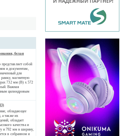
зования, белая
 представляет собой
иям и документам,
азначенный для
 рамку, магнитную
рах 732 мм (В) х 572
ный. Важная
енным цилиндровым
33)
ение, обладающее
 а также их
щений, обладает
ысокого качества и
у и 792 мм в ширину,
ется в собранном и