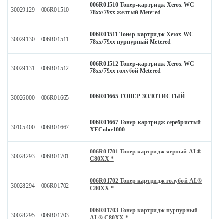
006R01510 Тонер-картридж Xerox WC
30029129
006R01510
78хх/79хх желтый Metered
006R01511 Тонер-картридж Xerox WC
30029130
006R01511
78хх/79хх пурпурный Metered
006R01512 Тонер-картридж Xerox WC
30029131
006R01512
78хх/79хх голубой Metered
006R01665 ТОНЕР ЗОЛОТИСТЫЙ
30026000
006R01665
006R01667 Тонер-картридж серебристый
30105400
006R01667
XEColor1000
006R01701 Тонер картридж черный AL®
30028293
006R01701
С80XX *
006R01702 Тонер картридж голубой AL®
30028294
006R01702
С80XX *
006R01703 Тонер картридж пурпурный
30028295
006R01703
AL® С80XX *