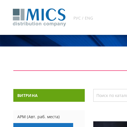
РУС / ENG
ВИТРИНА
АРМ (Авт. раб. места)