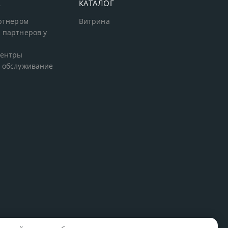
А
КАТАЛОГ
артнером
Витрина
 партнеров у
центры
 обслуживание