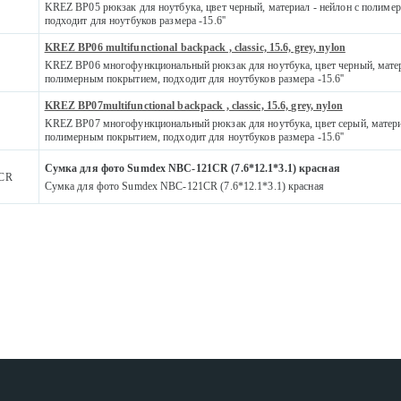
KREZ BP05 рюкзак для ноутбука, цвет черный, материал - нейлон с полим
подходит для ноутбуков размера -15.6''
KREZ BP06 multifunctional backpack , classic, 15.6, grey, nylon
KREZ BP06 многофункциональный рюкзак для ноутбука, цвет черный, матер
полимерным покрытием, подходит для ноутбуков размера -15.6''
KREZ BP07multifunctional backpack , classic, 15.6, grey, nylon
KREZ BP07 многофункциональный рюкзак для ноутбука, цвет серый, материа
полимерным покрытием, подходит для ноутбуков размера -15.6''
Сумка для фото Sumdex NBC-121CR (7.6*12.1*3.1) красная
CR
Сумка для фото Sumdex NBC-121CR (7.6*12.1*3.1) красная