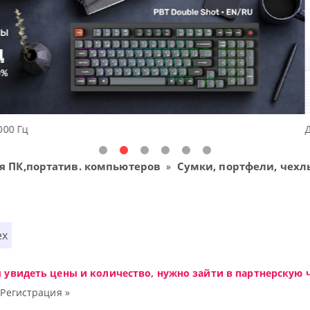
ешения начального уровня, новые мониторы Oceanview.
я ПК,портатив. компьютеров
Сумки, портфели, чехл
»
ex
ы увидеть цены и количество, нужно зайти в партнерскую ч
|
Регистрация »