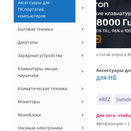
Аксессуары для
ПК,портатив.
компьютеров
Бытовая техника
Десктопы
Доступные р
Зарядные устройства
Клавиатуры, мыши,
Аксессуары дл
наушники
для НБ
Климатическая техника
KREZ
Sumd
Мониторы
Моноблоки
Для того, чтоб
Авторизация »
Носимая электроника