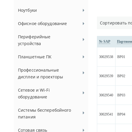
Ноутбуки
Сортировать п
Офисное оборудование
Периферийные
№ SAP
Партном
устройства
Планшетные ПК
30029538
BP01
Профессиональные
30029539
BP02
дисплеи и проекторы
Сетевое и Wi-Fi
30029540
BP03
оборудование
Системы бесперебойного
30029541
BP04
питания
Сотовая связь