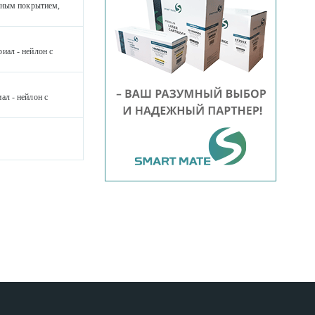
ерным покрытием,
иал - нейлон с
л - нейлон с