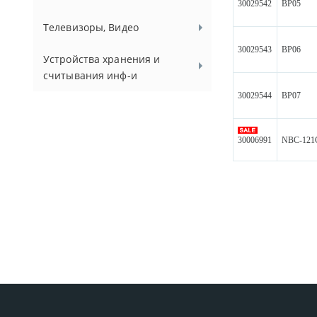
30029542
BP05
Телевизоры, Видео
30029543
BP06
Устройства хранения и
считывания инф-и
30029544
BP07
30006991
NBC-121