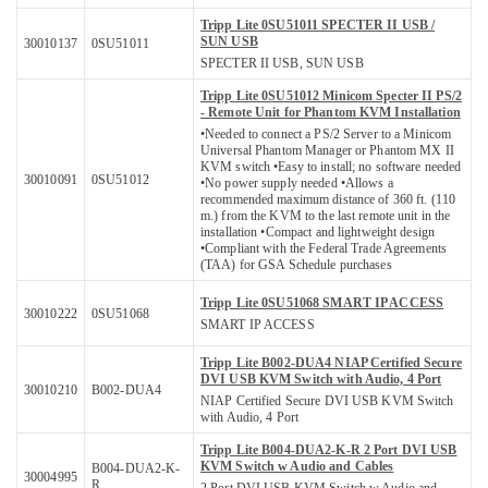
Tripp Lite 0SU51011 SPECTER II USB /
SUN USB
30010137
0SU51011
SPECTER II USB, SUN USB
Tripp Lite 0SU51012 Minicom Specter II PS/2
- Remote Unit for Phantom KVM Installation
•Needed to connect a PS/2 Server to a Minicom
Universal Phantom Manager or Phantom MX II
KVM switch •Easy to install; no software needed
30010091
0SU51012
•No power supply needed •Allows a
recommended maximum distance of 360 ft. (110
m.) from the KVM to the last remote unit in the
installation •Compact and lightweight design
•Compliant with the Federal Trade Agreements
(TAA) for GSA Schedule purchases
Tripp Lite 0SU51068 SMART IP ACCESS
30010222
0SU51068
SMART IP ACCESS
Tripp Lite B002-DUA4 NIAP Certified Secure
DVI USB KVM Switch with Audio, 4 Port
30010210
B002-DUA4
NIAP Certified Secure DVI USB KVM Switch
with Audio, 4 Port
Tripp Lite B004-DUA2-K-R 2 Port DVI USB
KVM Switch w Audio and Cables
B004-DUA2-K-
30004995
R