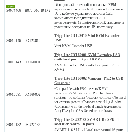
16-портовый стоечный консольный КВМ-
переключатель серии NetCommander высотой
30074406
B070-016-19-IP2
1U с кабелем удаленного доступа Cat5,
возможностью подключения 2 +1
пользователей, 19-дюймовым ЖК-дисплеем и
удаленным доступом по IP- протоколу
Tripp Lite 0DT23010 Mini KVM Extender
USB
30010146
0DT23010
Mini KVM Extender USB
Tripp Lite 0DT60001 KVM Extender, USB
(with local port + 2 port KVM)
30010143
0DT60001
KVM Extender, USB (with local port + 2 port
KVM)
Tripp Lite 0DT60002 Minicom - PS/2 to USB
Converter
•Compatible with PS/2 servers/KVM
switches/KVM extenders •Pure hardware
30010081
0DT60002
solution - no software/network conflicts •No need
for external power •Compact size •Plug & play
•Compliant with the Federal Trade Agreements
Act (TAA) for GSA Schedule purchases
Tripp Lite 0SU22182 SMART 116 SPU - 1
local user control 16 ports
30010182
0SU22182
SMART 116 SPU - 1 local user control 16 ports