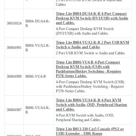
2 Port DVI USB KVM Switch w Audio and
Cables
Tripp Lite B004-DUA4-K-R 4-Port Compact
Desktop KVM Switch (DVI/USB) with Audio
B004-DUA4-K-
and Cables.
30010024
R
4-Port Compact Desktop KVM Switch
(DVI/USB) with Audio and Cables.
Tripp Lite B004-VUA2-K-R 2 Port USB KVM
B004-VUA2-K-
Switch w Audio and Cables
30004991
R
2 Port USB KVM Switch w Audio and Cables
Tripp Lite B006-VU4-R 4-Port Compact
Desktop KVM Switch (USB) with
Pushbutton/Hotkey Switching - Requires
P578-Series Cables.
30004989
B006-VU4-R
4-Port Compact Desktop KVM Switch (USB)
with Pushbutton/Hotkey Switching - Requires
P578-Series Cables.
Tripp Lite B006-VUA4-K-R 4-Port KVM
Switch with Audio, OSD, Peripheral Sharing
B006-VUA4-K-
and Cables.
30004987
R
4-Port KVM Switch with Audio, OSD,
Peripheral Sharing and Cables.
Tripp Lite B013-330 Cat5 Console (PS/2 or
USB) Extender - 330ft Range