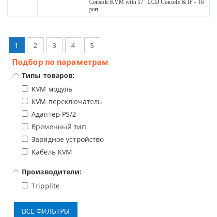
Console KVM with 17" LCD Console & IP - 16
port
1
2
3
4
5
Подбор по параметрам
Типы товаров:
KVM модуль
KVM переключатель
Адаптер PS/2
Временный тип
Зарядное устройство для планшетов
Кабель KVM
Производители:
Tripplite