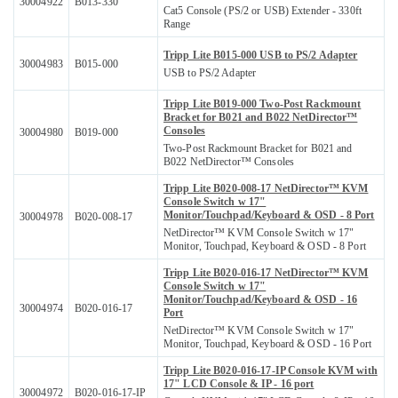
30004922
B013-330
Cat5 Console (PS/2 or USB) Extender - 330ft
Range
Tripp Lite B015-000 USB to PS/2 Adapter
30004983
B015-000
USB to PS/2 Adapter
Tripp Lite B019-000 Two-Post Rackmount
Bracket for B021 and B022 NetDirector™
Consoles
30004980
B019-000
Two-Post Rackmount Bracket for B021 and
B022 NetDirector™ Consoles
Tripp Lite B020-008-17 NetDirector™ KVM
Console Switch w 17"
Monitor/Touchpad/Keyboard & OSD - 8 Port
30004978
B020-008-17
NetDirector™ KVM Console Switch w 17"
Monitor, Touchpad, Keyboard & OSD - 8 Port
Tripp Lite B020-016-17 NetDirector™ KVM
Console Switch w 17"
Monitor/Touchpad/Keyboard & OSD - 16
30004974
B020-016-17
Port
NetDirector™ KVM Console Switch w 17"
Monitor, Touchpad, Keyboard & OSD - 16 Port
Tripp Lite B020-016-17-IP Console KVM with
17" LCD Console & IP - 16 port
30004972
B020-016-17-IP