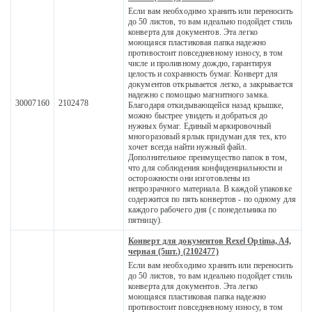
Если вам необходимо хранить или переносить
до 50 листов, то вам идеально подойдет стиль
конверта для документов. Эта легко
моющаяся пластиковая папка надежно
противостоит повседневному износу, в том
числе и проливному дождю, гарантируя
целость и сохранность бумаг. Конверт для
документов открывается легко, а закрывается
надежно с помощью магнитного замка.
30007160
2102478
Благодаря откидывающейся назад крышке,
можно быстрее увидеть и добраться до
нужных бумаг. Единый маркировочный
многоразовый ярлык придуман для тех, кто
хочет всегда найти нужный файл.
Дополнительное преимущество папок в том,
что для соблюдения конфиденциальности и
осторожности они изготовлены из
непрозрачного материала. В каждой упаковке
содержится по пять конвертов - по одному для
каждого рабочего дня (с понедельника по
пятницу).
Конверт для документов Rexel Optima, A4,
черная (5шт.) (2102477)
Если вам необходимо хранить или переносить
до 50 листов, то вам идеально подойдет стиль
конверта для документов. Эта легко
моющаяся пластиковая папка надежно
противостоит повседневному износу, в том