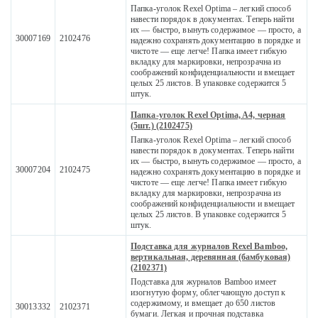
Папка-уголок Rexel Optima – легкий способ
навести порядок в документах. Теперь найти
их — быстро, вынуть содержимое — просто, а
30007169
2102476
надежно сохранять документацию в порядке и
чистоте — еще легче! Папка имеет гибкую
вкладку для маркировки, непрозрачна из
соображений конфиденциальности и вмещает
целых 25 листов. В упаковке содержится 5
штук.
Папка-уголок Rexel Optima, A4, черная
(5шт.) (2102475)
Папка-уголок Rexel Optima – легкий способ
навести порядок в документах. Теперь найти
их — быстро, вынуть содержимое — просто, а
30007204
2102475
надежно сохранять документацию в порядке и
чистоте — еще легче! Папка имеет гибкую
вкладку для маркировки, непрозрачна из
соображений конфиденциальности и вмещает
целых 25 листов. В упаковке содержится 5
штук.
Подставка для журналов Rexel Bamboo,
вертикальная, деревянная (бамбуковая)
(2102371)
Подставка для журналов Bamboo имеет
изогнутую форму, облегчающую доступ к
содержимому, и вмещает до 650 листов
30013332
2102371
бумаги. Легкая и прочная подставка