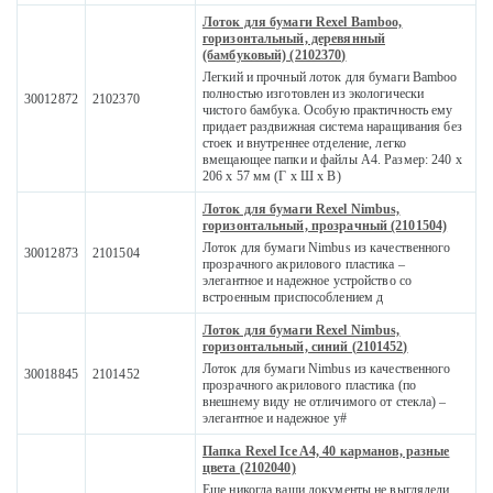
Лоток для бумаги Rexel Bamboo,
горизонтальный, деревянный
(бамбуковый) (2102370)
Легкий и прочный лоток для бумаги Bamboo
полностью изготовлен из экологически
30012872
2102370
чистого бамбука. Особую практичность ему
придает раздвижная система наращивания без
стоек и внутреннее отделение, легко
вмещающее папки и файлы A4. Размер: 240 x
206 x 57 мм (Г x Ш x В)
Лоток для бумаги Rexel Nimbus,
горизонтальный, прозрачный (2101504)
Лоток для бумаги Nimbus из качественного
30012873
2101504
прозрачного акрилового пластика –
элегантное и надежное устройство со
встроенным приспособлением д
Лоток для бумаги Rexel Nimbus,
горизонтальный, синий (2101452)
Лоток для бумаги Nimbus из качественного
30018845
2101452
прозрачного акрилового пластика (по
внешнему виду не отличимого от стекла) –
элегантное и надежное у#
Папка Rexel Ice A4, 40 карманов, разные
цвета (2102040)
Еще никогда ваши документы не выглядели