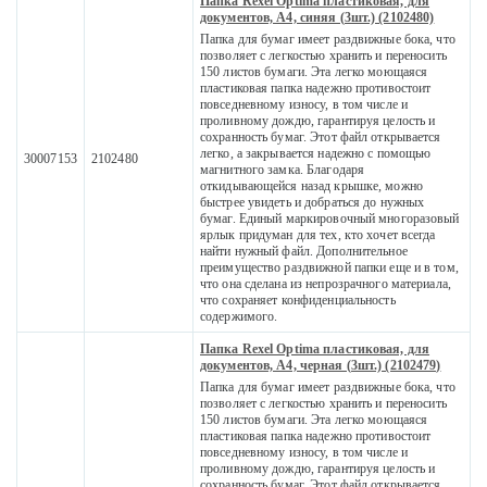
Папка Rexel Optima пластиковая, для
документов, A4, синяя (3шт.) (2102480)
Папка для бумаг имеет раздвижные бока, что
позволяет с легкостью хранить и переносить
150 листов бумаги. Эта легко моющаяся
пластиковая папка надежно противостоит
повседневному износу, в том числе и
проливному дождю, гарантируя целость и
сохранность бумаг. Этот файл открывается
легко, а закрывается надежно с помощью
30007153
2102480
магнитного замка. Благодаря
откидывающейся назад крышке, можно
быстрее увидеть и добраться до нужных
бумаг. Единый маркировочный многоразовый
ярлык придуман для тех, кто хочет всегда
найти нужный файл. Дополнительное
преимущество раздвижной папки еще и в том,
что она сделана из непрозрачного материала,
что сохраняет конфиденциальность
содержимого.
Папка Rexel Optima пластиковая, для
документов, A4, черная (3шт.) (2102479)
Папка для бумаг имеет раздвижные бока, что
позволяет с легкостью хранить и переносить
150 листов бумаги. Эта легко моющаяся
пластиковая папка надежно противостоит
повседневному износу, в том числе и
проливному дождю, гарантируя целость и
сохранность бумаг. Этот файл открывается