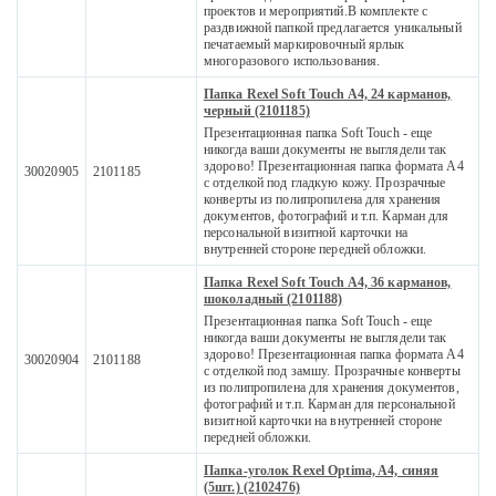
проектов и мероприятий.В комплекте с
раздвижной папкой предлагается уникальный
печатаемый маркировочный ярлык
многоразового использования.
Папка Rexel Soft Touch A4, 24 карманов,
черный (2101185)
Презентационная папка Soft Touch - еще
никогда ваши документы не выглядели так
здорово! Презентационная папка формата A4
30020905
2101185
с отделкой под гладкую кожу. Прозрачные
конверты из полипропилена для хранения
документов, фотографий и т.п. Карман для
персональной визитной карточки на
внутренней стороне передней обложки.
Папка Rexel Soft Touch A4, 36 карманов,
шоколадный (2101188)
Презентационная папка Soft Touch - еще
никогда ваши документы не выглядели так
здорово! Презентационная папка формата A4
30020904
2101188
с отделкой под замшу. Прозрачные конверты
из полипропилена для хранения документов,
фотографий и т.п. Карман для персональной
визитной карточки на внутренней стороне
передней обложки.
Папка-уголок Rexel Optima, A4, синяя
(5шт.) (2102476)