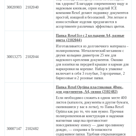
так здорово! Благодаря современному виду и
30020903
2102040
надежным кнопкам, серия изделий ICE
компании Rexel делают подшивку документов
простой, изящной и безопасной. Эти легкие и
износостойкие изделия предлагаются в
ассортименте различных эффектных цветов.
Папка Rexel Ice с 2 кольцами A4, разные
цвета (2102044)
Изготавливается из долговечного материала –
полипропилена. Металлический механизм с
двумя кольцами диаметром 25 мм для
30013275
2102044
надежного крепления документов. Окошко
для визитки на передней крышке и карман для
маркировки на корешке. Набор в упаковке
включает в себя 3 голубые, 3 прозрачные, 2
бирюзовые и 2 розовые папки.
Папка Rexel Optima пластиковая 40мм.,
для документов, A4, синяя (2102482)
Если необходимо сложить в одном месте 400
листов (каталоги, документы и другие бумаги,
скопившиеся у вас в лотке), то Папка Rexel
Optima как раз то, что вам нужно. Прочная
полипропиленовая конструкция и надежная
магнитная защелка противостоят
повседневному износу — даже проливному
30007147
2102482
дождю, — сохраняя в безопасности
содержимое папки. Удобная открывающаяся