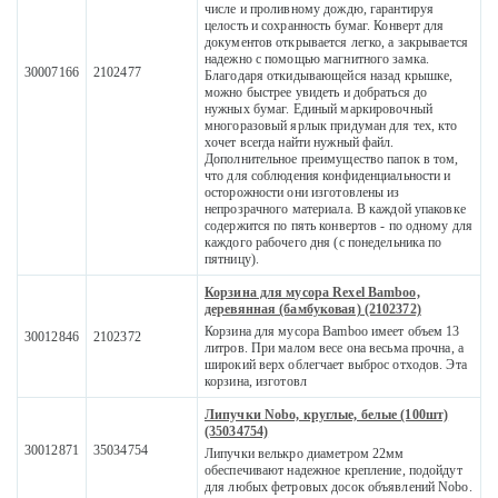
числе и проливному дождю, гарантируя
целость и сохранность бумаг. Конверт для
документов открывается легко, а закрывается
надежно с помощью магнитного замка.
30007166
2102477
Благодаря откидывающейся назад крышке,
можно быстрее увидеть и добраться до
нужных бумаг. Единый маркировочный
многоразовый ярлык придуман для тех, кто
хочет всегда найти нужный файл.
Дополнительное преимущество папок в том,
что для соблюдения конфиденциальности и
осторожности они изготовлены из
непрозрачного материала. В каждой упаковке
содержится по пять конвертов - по одному для
каждого рабочего дня (с понедельника по
пятницу).
Корзина для мусора Rexel Bamboo,
деревянная (бамбуковая) (2102372)
Корзина для мусора Bamboo имеет объем 13
30012846
2102372
литров. При малом весе она весьма прочна, а
широкий верх облегчает выброс отходов. Эта
корзина, изготовл
Липучки Nobo, круглые, белые (100шт)
(35034754)
30012871
35034754
Липучки велькро диаметром 22мм
обеспечивают надежное крепление, подойдут
для любых фетровых досок объявлений Nobo.