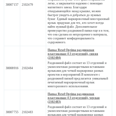
легко, а закрывается надежно с помощью
30007157
2102479
магнитного замка. Благодаря
откидывающейся назад крышке, можно
быстрее увидеть и добраться до нужных
бумаг. Единый маркировочный многоразовый
ярлык придуман для тех, кто хочет всегда
найти нужный файл. Дополнительное
преимущество раздвижной папки еще и в том,
что она сделана из непрозрачного материала,
что сохраняет конфиденциальность
содержимого.
Папка Rexel Optima раздвижная
пластиковая (13 отделений), синяя
(2102484)
Раздвижной файл состоит из 13 отделений и
укомплектован разноцветными вставными
30008916
2102484
ярлыками для четкой маркировки разных
проектов и мероприятий.В комплекте с
раздвижной папкой предлагается уникальный
печатаемый маркировочный ярлык
многоразового использования.
Папка Rexel Optima раздвижная
пластиковая (13 отделений), черная
(2102483)
Раздвижной файл состоит из 13 отделений и
укомплектован разноцветными вставными
30007755
2102483
ярлыками для четкой маркировки разных