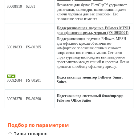
Держатель для бумаг FlexClip™ удерживает
30008910
62081
распечатки, календари, напоминания и даже
ключи удобным для вас способом. Его
положение легко изменят
Поддерживающая подушка Fellowes MESH
для офисного кресла, черная (FS-8036501)
Поддерживающая подушка Fellowes MESH
для офисного кресла обеспечивает
30019833
FS-80365
комфортное положение спины и снижает
напряжение поясничных мышц. Сетчатая
структура подушки создает вентилируемое
пространство между спиной и креслом. Легко
крепится к любому офисному креслу.
Подставка под монитор Fellowes Smart
30092684
FS-80201
Suites
Подставка под системный блок/шредер
30026378
FS-80390
Fellowes Office Suites
Подбор по параметрам
Типы товаров: