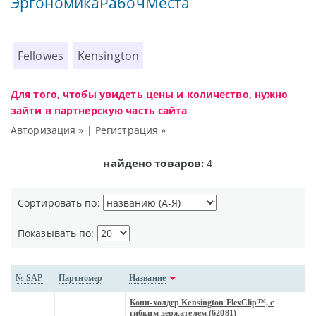
ЭргономикаРабочМеста
Fellowes
Kensington
Для того, чтобы увидеть цены и количество, нужно
зайти в партнерскую часть сайта
Авторизация »
|
Регистрация »
найдено товаров:
4
Сортировать по:
Показывать по:
№ SAP
Партномер
Название
Копи-холдер Kensington FlexClip™, с
гибким держателем (62081)