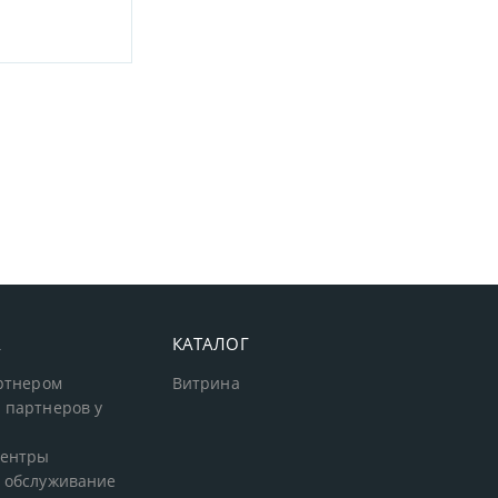
А
КАТАЛОГ
артнером
Витрина
 партнеров у
центры
 обслуживание