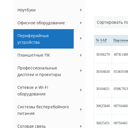
Ноутбуки
Сортировать п
Офисное оборудование
Периферийные
№ SAP
Партном
устройства
Планшетные ПК
30106279
497K148
Профессиональные
30104020
053K919
дисплеи и проекторы
Сетевое и Wi-Fi
30104021
059K792
оборудование
30025849
097S0460
Системы бесперебойного
питания
30025451
097S0461
Сотовая связь