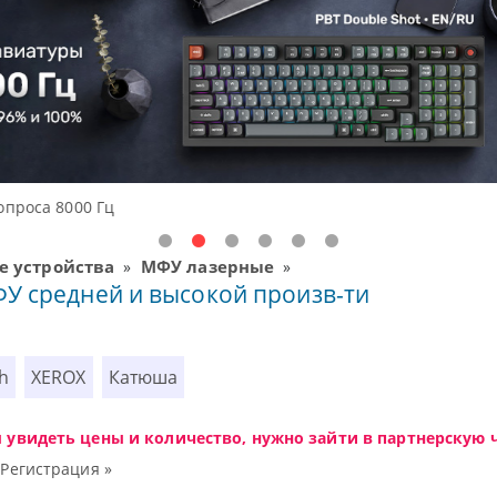
ения начального уровня, новые мониторы Oceanview.
 устройства
МФУ лазерные
»
»
У средней и высокой произв-ти
h
XEROX
Катюша
ы увидеть цены и количество, нужно зайти в партнерскую ч
|
Регистрация »