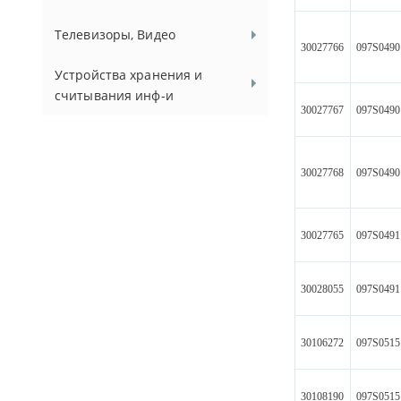
Телевизоры, Видео
30027766
097S0490
Устройства хранения и
считывания инф-и
30027767
097S0490
30027768
097S0490
30027765
097S0491
30028055
097S0491
30106272
097S0515
30108190
097S0515