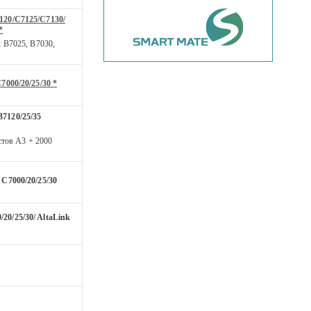
120/C7125/C7130/
*
 B7025, B7030,
7000/20/25/30 *
7120/25/35
стов А3 + 2000
 C7000/20/25/30
20/25/30/ AltaLink