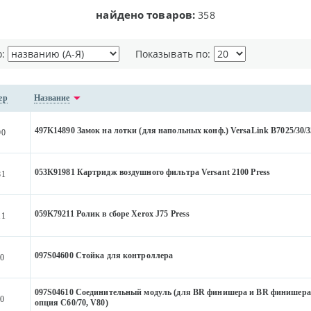
найдено товаров:
358
о:
Показывать по:
ер
Название
497K14890 Замок на лотки (для напольных конф.) VersaLink B7025/30/3
90
053K91981 Картридж воздушного фильтра Versant 2100 Press
81
059K79211 Ролик в сборе Xerox J75 Press
11
097S04600 Стойка для контроллера
0
097S04610 Соединительный модуль (для BR финишера и BR финишера
0
опция C60/70, V80)