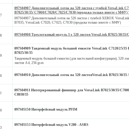
097S04907 Дополнительный лоток на 520 листов с тумбой VersaLink C7
B7025/30/35/ C7000/C7020/C7025/C7030 (продажа только вместе с МФУ) 
7
097S04907 Дополнительный лоток на 520 листов с тумбой XEROX VersaLink
B7035, VersaLink C7020, C7025, C7030 (продажа только вместе с МФУ)
097S04908 Трехлотковый модуль 3 х 520 листов VersaLink B7025/30/35/C
8
097S04909 Тандемный модуль большой емкости VersaLink C7120/25/35 B
B7025/30/35
9
Тандемный модуль большой емкости (для настольной конфигурации), 520 ли
листов А4, 256 gsm
097S04910 Дополнительный лоток на 520 листовVersaLink B7025/30/35 /
0
097S04911 Интегрированный финишер для VersaLink B7025/30/35/C7000/
1
C8030/35
097S05150 Интерфейсный модуль PFIM
0
097S05153 Интерфейсный модуль V280 - ASRS
3