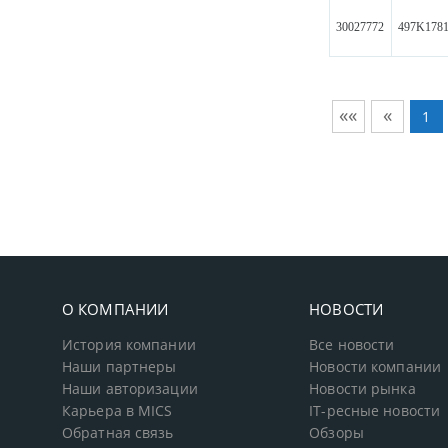
30027772
497K178
««
«
1
О КОМПАНИИ
НОВОСТИ
История компании
Все новости
Наши партнеры
Новости компании
Наши авторизации
Новости рынка
Карьера в MICS
IT-ресные новости
Обратная связь
Обзоры