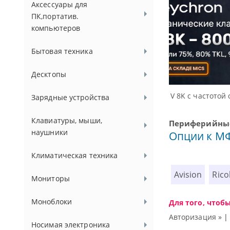
Аксессуары для
ПК,портатив.
компьютеров
Бытовая техника
Десктопы
Доступные реш
Зарядные устройства
Клавиатуры, мыши,
Периферийные
наушники
Опции к МФ
Климатическая техника
Avision
Rico
Мониторы
Моноблоки
Для того, чтоб
Авторизация »
Носимая электроника