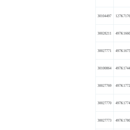
30104497
127K717
30028211
497K166
30027771
497K167
30100864
497K174
30027769
497K177
30027770
497K177
30027773
497K178