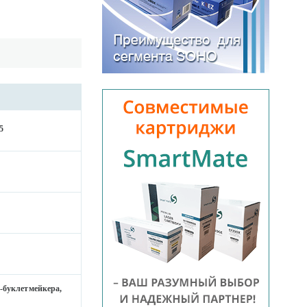
5
-буклетмейкера,