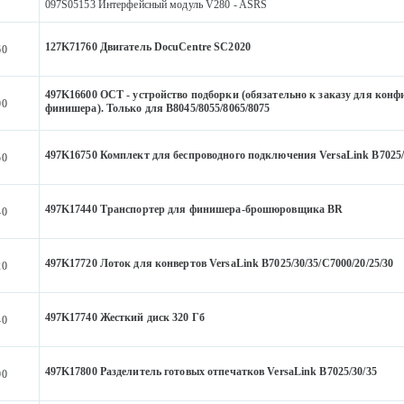
097S05153 Интерфейсный модуль V280 - ASRS
127K71760 Двигатель DocuCentre SC2020
60
497K16600 OCT - устройство подборки (обязательно к заказу для конф
00
финишера). Только для B8045/8055/8065/8075
497K16750 Комплект для беспроводного подключения VersaLink B7025/3
50
497K17440 Транспортер для финишера-брошюровщика BR
40
497K17720 Лоток для конвертов VersaLink B7025/30/35/C7000/20/25/30
20
497K17740 Жесткий диск 320 Гб
40
497K17800 Разделитель готовых отпечатков VersaLink B7025/30/35
00