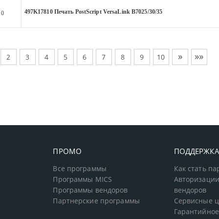
497K17810 Печать PostScript VersaLink B7025/30/35
10
»
»»
2
3
4
5
6
7
8
9
10
ПРОМО
ПОДДЕРЖК
Все программы
Как стать п
Программы MICS
Авторизации
Программы вендоров
вендоров
Партнерские программы
Сервисные 
Гарантийное