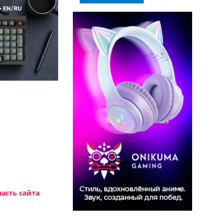
 Oceanview.
Высокотехнологичная 
асть сайта