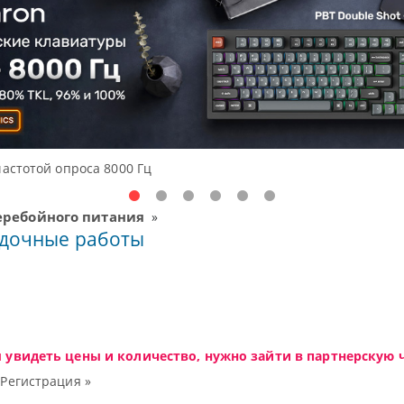
Доступные решения начального уровня, новые мониторы
еребойного питания
»
адочные работы
ы увидеть цены и количество, нужно зайти в партнерскую ч
|
Регистрация »