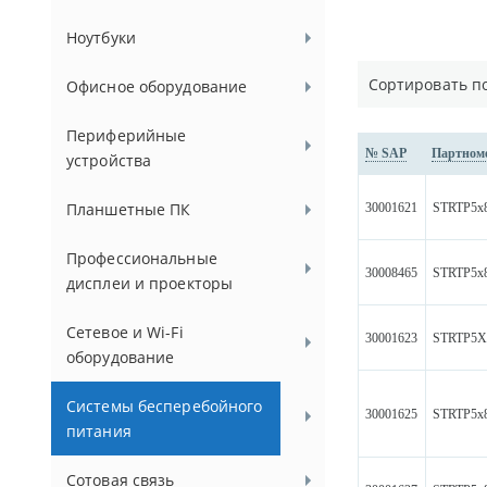
Ноутбуки
Сортировать п
Офисное оборудование
Периферийные
№ SAP
Партном
устройства
Планшетные ПК
30001621
STRTP5x
Профессиональные
30008465
STRTP5x
дисплеи и проекторы
Сетевое и Wi-Fi
30001623
STRTP5X
оборудование
Системы бесперебойного
30001625
STRTP5x
питания
Сотовая связь