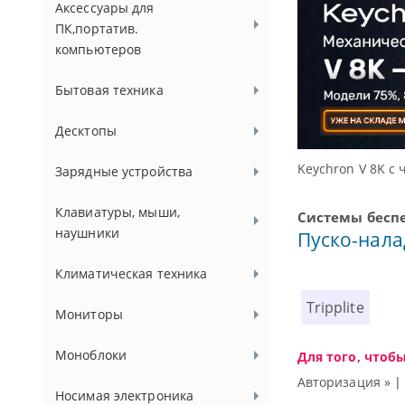
Аксессуары для
ПК,портатив.
компьютеров
Бытовая техника
Десктопы
проса 8000 Гц
Зарядные устройства
Клавиатуры, мыши,
Системы бесп
наушники
Пуско-нал
Климатическая техника
Tripplite
Мониторы
Моноблоки
Для того, чтоб
Авторизация »
Носимая электроника