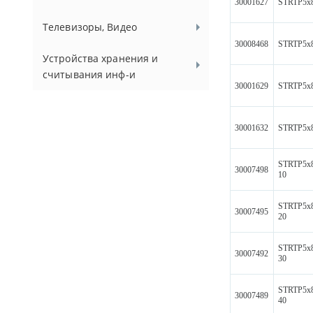
30001627
STRTP5x
Телевизоры, Видео
30008468
STRTP5x
Устройства хранения и
считывания инф-и
30001629
STRTP5x
30001632
STRTP5x
STRTP5x
30007498
10
STRTP5x
30007495
20
STRTP5x
30007492
30
STRTP5x
30007489
40