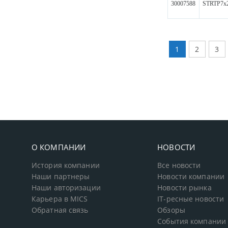
30007588
STRTP7x
1
2
3
О КОМПАНИИ
НОВОСТИ
История компании
Все новости
Наши партнеры
Новости компании
Наши авторизации
Новости рынка
Карьера в MICS
IT-ресные новости
Обратная связь
Обзоры
События компании