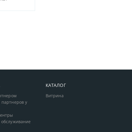
А
КАТАЛОГ
артнером
Витрина
 партнеров у
центры
 обслуживание