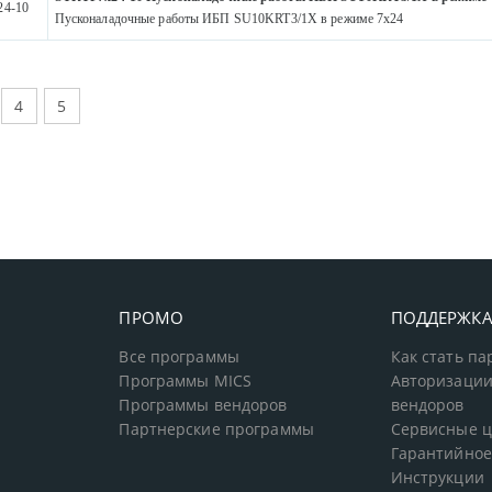
24-10
Пусконаладочные работы ИБП SU10KRT3/1X в режиме 7х24
4
5
ПРОМО
ПОДДЕРЖК
Все программы
Как стать п
Программы MICS
Авторизации
Программы вендоров
вендоров
Партнерские программы
Сервисные 
Гарантийное
Инструкции