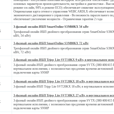
основных параметров производительности, настройки и диагностики - Выс
режиме он-лайн, 98% в режиме ECO) обеспечивает снижение эксплуатацион
Опциональная карта сетевого управления WEBCARDLX обеспечивает возм
экономичного дистанционного управления - Возможность параллельного п
обеспечивает увеличение мощности - Ограниченная гарантия 2 года
3-фазный онлайн-ИБП SmartOnline S3M60KX 54 кВт
X
Трехфазный онлайн ИБП двойного преобразования серии SmartOnline S3MX 
кВА; 54 кВт)
3-фазный онлайн-ИБП SmartOnline S3M80KX 72 кВт
X
Трехфазный онлайн ИБП двойного преобразования серии SmartOnline S3MX 
кВА; 72 кВт)
3-фазный онлайн-ИБП Tripp Lite SVT10KX 9 кВт, в вертикальном исп
3-фазный онлайн-ИБП двойного преобразования серии SVTX (380/400/415 В
X
вертикальном исполнении, с возможностью продления времени автономной 
подключения карты SNMP
3-фазный онлайн-ИБП Tripp Lite SVT20KX 18 кВт, в вертикальном ис
X
3-фазный онлайн-ИБП Tripp Lite SVT20KX 18 кВт, в вертикальном исполне
3-фазный онлайн-ИБП Tripp Lite SVT30KX 27 кВт, в вертикальном ис
3-фазный онлайн-ИБП двойного преобразования серии SVTX (380/400/415 В
X
вертикальном исполнении, с возможностью продления времени автономной 
подключения карты SNMP