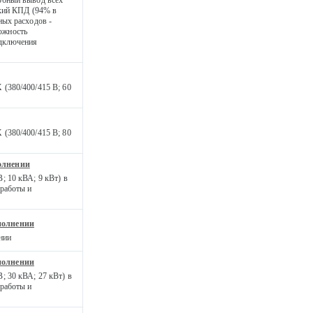
окий КПД (94% в
ных расходов -
ожность
одключения
(380/400/415 В; 60
(380/400/415 В; 80
олнении
; 10 кВА; 9 кВт) в
работы и
полнении
нии
полнении
; 30 кВА; 27 кВт) в
работы и