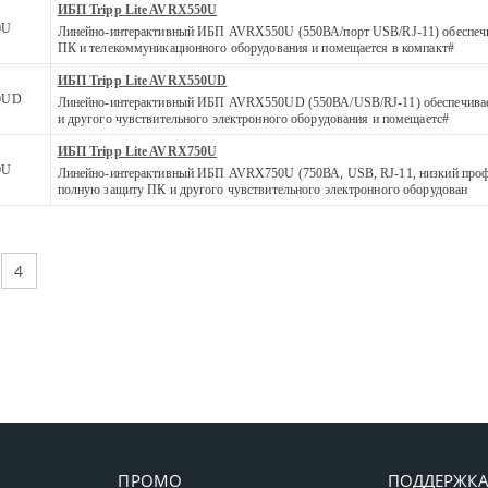
ИБП Tripp Lite AVRX550U
0U
Линейно-интерактивный ИБП AVRX550U (550ВА/порт USB/RJ-11) обеспеч
ПК и телекоммуникационного оборудования и помещается в компакт#
ИБП Tripp Lite AVRX550UD
0UD
Линейно-интерактивный ИБП AVRX550UD (550ВА/USB/RJ-11) обеспечива
и другого чувствительного электронного оборудования и помещаетс#
ИБП Tripp Lite AVRX750U
0U
Линейно-интерактивный ИБП AVRX750U (750ВА, USB, RJ-11, низкий профи
полную защиту ПК и другого чувствительного электронного оборудован
4
ПРОМО
ПОДДЕРЖК