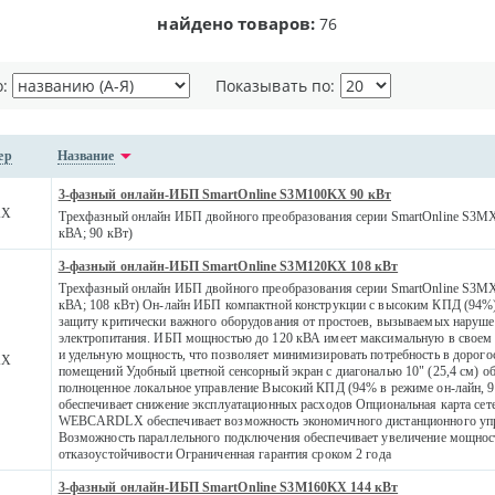
найдено товаров:
76
о:
Показывать по:
ер
Название
3-фазный онлайн-ИБП SmartOnline S3M100KX 90 кВт
KX
Трехфазный онлайн ИБП двойного преобразования серии SmartOnline S3MX 
кВА; 90 кВт)
3-фазный онлайн-ИБП SmartOnline S3M120KX 108 кВт
Трехфазный онлайн ИБП двойного преобразования серии SmartOnline S3MX 
кВА; 108 кВт) Он-лайн ИБП компактной конструкции с высоким КПД (94%)
защиту критически важного оборудования от простоев, вызываемых наруш
электропитания. ИБП мощностью до 120 кВА имеет максимальную в своем 
и удельную мощность, что позволяет минимизировать потребность в дорог
KX
помещений Удобный цветной сенсорный экран с диагональю 10" (25,4 см) о
полноценное локальное управление Высокий КПД (94% в режиме он-лайн, 
обеспечивает снижение эксплуатационных расходов Опциональная карта сет
WEBCARDLX обеспечивает возможность экономичного дистанционного уп
Возможность параллельного подключения обеспечивает увеличение мощнос
отказоустойчивости Ограниченная гарантия сроком 2 года
3-фазный онлайн-ИБП SmartOnline S3M160KX 144 кВт