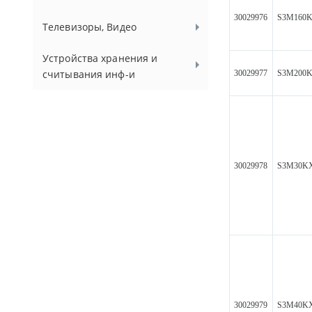
30029976
S3M160
Телевизоры, Видео
Устройства хранения и
считывания инф-и
30029977
S3M200
30029978
S3M30K
30029979
S3M40K