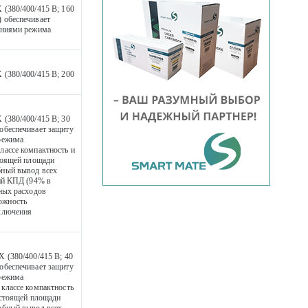
(380/400/415 В; 160
 обеспечивает
ениями режима
(380/400/415 В; 200
(380/400/415 В; 30
обеспечивает защиту
режима
ассе компактность и
тоящей площади
бный вывод всех
ий КПД (94% в
ных расходов
ожность
ключения
 (380/400/415 В; 40
обеспечивает защиту
режима
классе компактность
остоящей площади
обный вывод всех