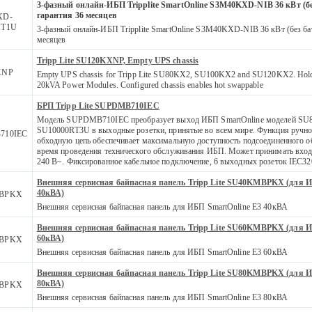
3-фазный онлайн-ИБП Tripplite SmartOnline S3M40KXD-NIB 36 кВт (бе
гарантия 36 месяцев
XD-
XT1U
3-фазный онлайн-ИБП Tripplite SmartOnline S3M40KXD-NIB 36 кВт (без бат
месяцев
Tripp Lite SU120KXNP, Empty UPS chassis
XNP
Empty UPS chassis for Tripp Lite SU80KX2, SU100KX2 and SU120KX2. Ho
20kVA Power Modules. Configured chassis enables hot swappable
БРП Tripp Lite SUPDMB710IEC
Модель SUPDMB710IEC преобразует выход ИБП SmartOnline моделей SU
SU10000RT3U в выходные розетки, принятые во всем мире. Функция ручно
710IEC
обходную цепь обеспечивает максимальную доступность подсоединенного о
время проведения технического обслуживания ИБП. Может принимать вход
240 В~. Фиксированное кабельное подключение, 6 выходных розеток IEC32
Внешняя сервисная байпасная панель Tripp Lite SU40KMBPKX (для И
40кВА)
BPKX
Внешняя сервисная байпасная панель для ИБП SmartOnline E3 40кВА
Внешняя сервисная байпасная панель Tripp Lite SU60KMBPKX (для И
60кВА)
BPKX
Внешняя сервисная байпасная панель для ИБП SmartOnline E3 60кВА
Внешняя сервисная байпасная панель Tripp Lite SU80KMBPKX (для И
80кВА)
BPKX
Внешняя сервисная байпасная панель для ИБП SmartOnline E3 80кВА