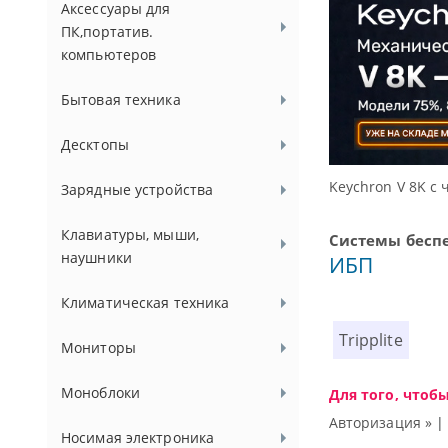
Аксессуары для
ПК,портатив.
компьютеров
Бытовая техника
Десктопы
проса 8000 Гц
Зарядные устройства
Клавиатуры, мыши,
Системы бесп
наушники
ИБП
Климатическая техника
Tripplite
Мониторы
Моноблоки
Для того, чтоб
Авторизация »
Носимая электроника