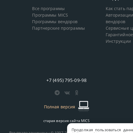
Все программы
Как стать п
Программы MICS
Авторизации
Программы вендоров
вендоров
Партнерские программы
Сервисные 
Гарантийное
Инструкции
+7 (495) 795-09-98
Полная версия
старая версия сайта
MICS
Продолжая пользоваться данн
Все права защищены © 1997-2026 MICS Distribution Company