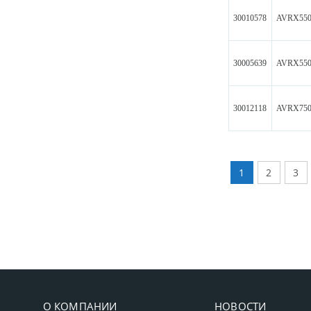
30010578
AVRX55
30005639
AVRX55
30012118
AVRX75
1
2
3
О КОМПАНИИ
НОВОСТИ