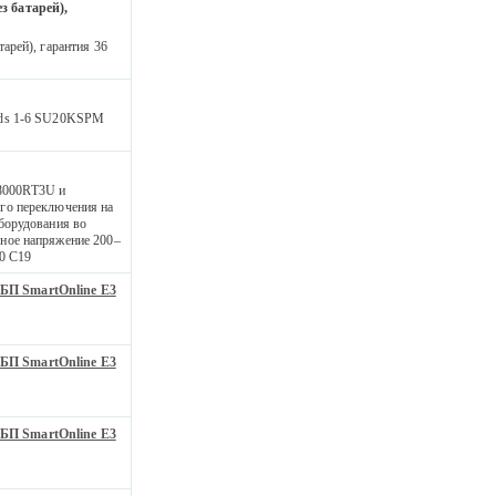
з батарей),
арей), гарантия 36
lds 1-6 SU20KSPM
8000RT3U и
го переключения на
борудования во
ное напряжение 200–
0 C19
БП SmartOnline E3
БП SmartOnline E3
БП SmartOnline E3