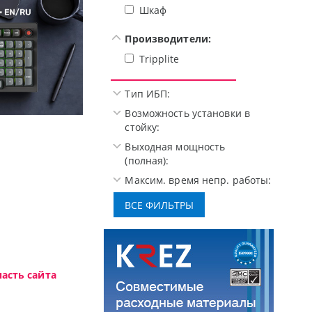
Шкаф
Производители:
Tripplite
Тип ИБП:
Возможность установки в
стойку:
 Oceanview.
Высокотехнологичная 
Выходная мощность
(полная):
Максим. время непр. работы:
асть сайта