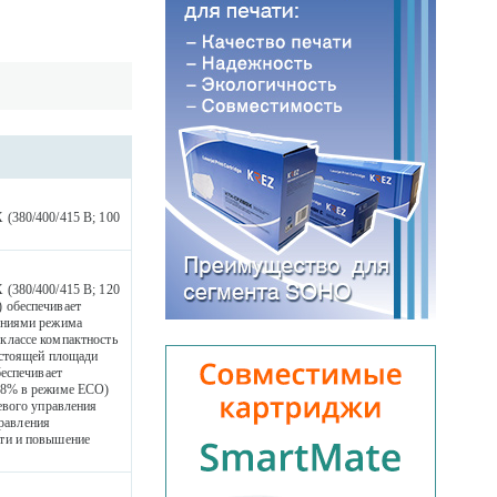
(380/400/415 В; 100
(380/400/415 В; 120
 обеспечивает
ениями режима
классе компактность
остоящей площади
беспечивает
98% в режиме ECO)
евого управления
равления
ти и повышение