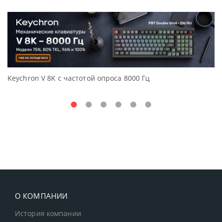
Keychron V 8K с частотой опроса 8000 Гц
Д
O
О КОМПАНИИ
История компании