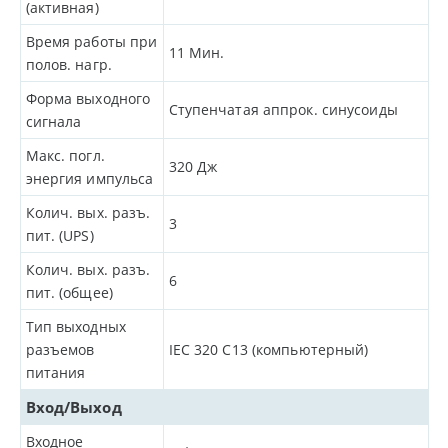
(активная)
Время работы при
11
Мин.
полов. нагр.
Форма выходного
Ступенчатая аппрок. синусоиды
сигнала
Макс. погл.
320
Дж
энергия импульса
Колич. вых. разъ.
3
пит. (UPS)
Колич. вых. разъ.
6
пит. (общее)
Тип выходных
разъемов
IEC 320 C13 (компьютерный)
питания
Вход/Выход
Входное