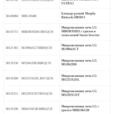
30119702
A9T-ULTRA2.CCBQCIS
ULTRA2
Блендер ручной Morphy
30149884
MBL1004B
Richards HB5033
Микроволновая печь LG
MB65R95DIS с грилем и
30119715
MB65R95DIS.BB1QCIS
технологией Smart Inverter
Микроволновая печь LG
30121365
MJ3966ACT.BBDQCIS
MJ3966ACT
Микроволновая печь LG
30119236
MS2042DB.BBKQCIS
MS2042DB
Микроволновая печь LG
30119200
MS2535GISL.BSVQCIS
MS2535GISL
Микроволновая печь LG
30119251
MS2595CIST.BSSQCIS
MS2595CIST
Микроволновая печь LG с
30119198
MH6336GIB.BBKQCIS
грилем MH6336GIB