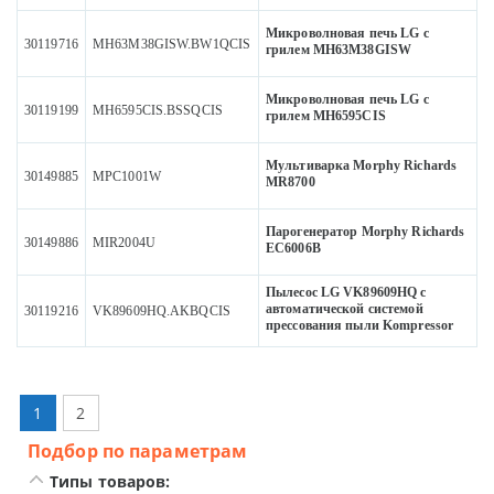
Микроволновая печь LG с
30119716
MH63M38GISW.BW1QCIS
грилем MH63M38GISW
Микроволновая печь LG с
30119199
MH6595CIS.BSSQCIS
грилем MH6595CIS
Мультиварка Morphy Richards
30149885
MPC1001W
MR8700
Парогенератор Morphy Richards
30149886
MIR2004U
EC6006B
Пылесос LG VK89609HQ с
автоматической системой
30119216
VK89609HQ.AKBQCIS
прессования пыли Kompressor
1
2
Подбор по параметрам
Типы товаров: