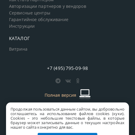
Авторизации партнеров у вендоров
Сервисные центры
Гарантийное обслуживание
Инструкции
КАТАЛОГ
Витрина
+7 (495) 795-09-98
Полная версия
Продолжая пользоваться данным сайтом, вы добровольно
старая версия сайта
MICS
соглашаетесь на использование файлов cookies (куки).
Сookies – это небольшие текстовые файлы, в которые
Все права защищены © 1997-2026 MICS Distribution Company
браузер может записывать данные о текущих настройках
нашего сайта конкретно для вас.
Правовая информация