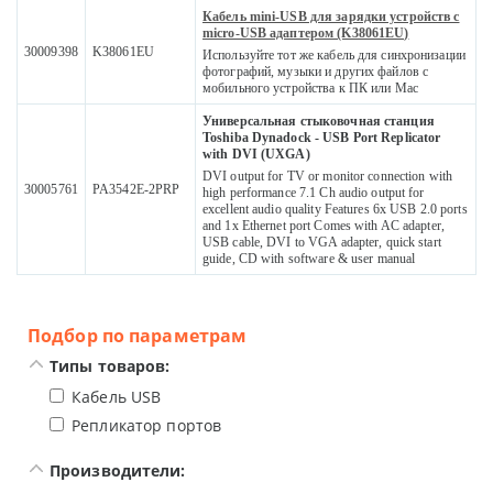
Кабель mini-USB для зарядки устройств с
micro-USB адаптером (K38061EU)
30009398
K38061EU
Используйте тот же кабель для синхронизации
фотографий, музыки и других файлов с
мобильного устройства к ПК или Mac
Универсальная стыковочная станция
Toshiba Dynadock - USB Port Replicator
with DVI (UXGA)
DVI output for TV or monitor connection with
30005761
PA3542E-2PRP
high performance 7.1 Ch audio output for
excellent audio quality Features 6x USB 2.0 ports
and 1x Ethernet port Comes with AC adapter,
USB cable, DVI to VGA adapter, quick start
guide, CD with software & user manual
Подбор по параметрам
Типы товаров:
Кабель USB
Репликатор портов
Производители: