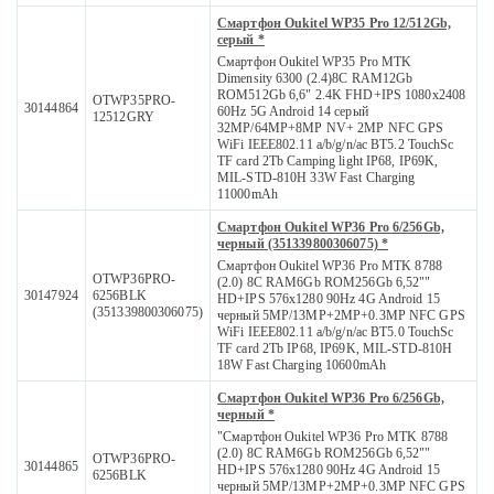
Смартфон Oukitel WP35 Pro 12/512Gb,
серый *
Смартфон Oukitel WP35 Pro MTK
Dimensity 6300 (2.4)8С RAM12Gb
ROM512Gb 6,6" 2.4K FHD+IPS 1080x2408
OTWP35PRO-
30144864
60Hz 5G Android 14 серый
12512GRY
32MP/64MP+8MP NV+ 2MP NFC GPS
WiFi IEEE802.11 a/b/g/n/ac BT5.2 TouchSc
TF card 2Tb Camping light IP68, IP69K,
MIL-STD-810H 33W Fast Charging
11000mAh
Смартфон Oukitel WP36 Pro 6/256Gb,
черный (351339800306075) *
Смартфон Oukitel WP36 Pro MTK 8788
OTWP36PRO-
(2.0) 8С RAM6Gb ROM256Gb 6,52""
30147924
6256BLK
HD+IPS 576x1280 90Hz 4G Android 15
(351339800306075)
черный 5MP/13MP+2MP+0.3MP NFC GPS
WiFi IEEE802.11 a/b/g/n/ac BT5.0 TouchSc
TF card 2Tb IP68, IP69K, MIL-STD-810H
18W Fast Charging 10600mAh
Смартфон Oukitel WP36 Pro 6/256Gb,
черный *
"Смартфон Oukitel WP36 Pro MTK 8788
(2.0) 8С RAM6Gb ROM256Gb 6,52""
OTWP36PRO-
30144865
HD+IPS 576x1280 90Hz 4G Android 15
6256BLK
черный 5MP/13MP+2MP+0.3MP NFC GPS