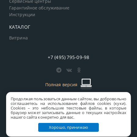
Сервисные центры
Гарантийное обслуживание
Инструкции
КАТАЛОГ
Витрина
+7 (495) 795-09-98
Полная версия
Продолжая пользоваться данным сайтом, вы добровольно
старая версия сайта
MICS
соглашаетесь на использование файлов cookies (куки).
Сookies – это небольшие текстовые файлы, в которые
Все права защищены © 1997-2026 MICS Distribution Company
браузер может записывать данные о текущих настройках
нашего сайта конкретно для вас.
Правовая информация
Хорошо, принимаю