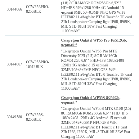
(1.8) 8С RAM8Gb ROM256Gb 6,52""
OTWP53PRO-
HD+IPS 576x1280 90Hz 4G Android 15
30144866
8256BLK
черный 8MP, 50+0.3MP NFC GPS WiFi
IEEE802.11 a/b/g/n/ac BT5.0 TouchSc TF card
2Tb Loudspeaker Camping light IP68, IP69K,
MIL-STD-810H 18W Fast Charging
11000mAh"
Смартфон Oukitel WP55 Pro 16/512Gb,
черный *
"Смартфон Oukitel WP55 Pro MTK
Dimensity 7025 (2.5) 8С RAM16Gb
ROM512Gb 6,6"" FHD+IPS 1080x2408
OTWP55PRO-
30144867
120Hz 5G Android 15 черный
16512BLK
32MP/108+8+2MP NFC GPS WiFi
IEEE802.11 a/b/g/n/ac BT5.0 TouchSc TF card
2Tb Loudspeaker Camping light IP68, IP69K,
MIL-STD-810H 33W Fast Charging
11000mAh"
Смартфон Oukitel WP55S 8/256Gb,
черный *
"Смартфон Oukitel WP55S MTK G100 (2.5)
8С RAM8Gb ROM256Gb 6,6"" FHD+IPS
OTWP55S-
30149580
1080x2408 120Hz 4G Android 15 черный
8256BLK
32MP/64+2+0,3MP NFC GPS WiFi
IEEE802.11 a/b/g/n/ac BT TouchSc TF card
2Tb IP68, IP69K, MIL-STD-810H 33W Fast
Charging 11000mAh"