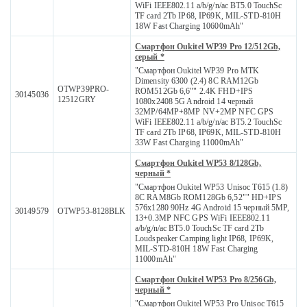
WiFi IEEE802.11 a/b/g/n/ac BT5.0 TouchSc
TF card 2Tb IP68, IP69K, MIL-STD-810H
18W Fast Charging 10600mAh"
Смартфон Oukitel WP39 Pro 12/512Gb,
серый *
"Смартфон Oukitel WP39 Pro MTK
Dimensity 6300 (2.4) 8С RAM12Gb
OTWP39PRO-
ROM512Gb 6,6"" 2.4K FHD+IPS
30145036
12512GRY
1080x2408 5G Android 14 черный
32MP/64MP+8MP NV+2MP NFC GPS
WiFi IEEE802.11 a/b/g/n/ac BT5.2 TouchSc
TF card 2Tb IP68, IP69K, MIL-STD-810H
33W Fast Charging 11000mAh"
Смартфон Oukitel WP53 8/128Gb,
черный *
"Смартфон Oukitel WP53 Unisoc T615 (1.8)
8С RAM8Gb ROM128Gb 6,52"" HD+IPS
576x1280 90Hz 4G Android 15 черный 5MP,
30149579
OTWP53-8128BLK
13+0.3MP NFC GPS WiFi IEEE802.11
a/b/g/n/ac BT5.0 TouchSc TF card 2Tb
Loudspeaker Camping light IP68, IP69K,
MIL-STD-810H 18W Fast Charging
11000mAh"
Смартфон Oukitel WP53 Pro 8/256Gb,
черный *
"Смартфон Oukitel WP53 Pro Unisoc T615