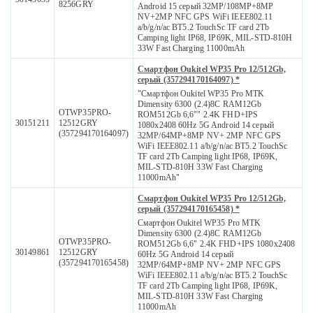
8256GRY
Android 15 серый 32MP/108MP+8MP
NV+2MP NFC GPS WiFi IEEE802.11
a/b/g/n/ac BT5.2 TouchSc TF card 2Tb
Camping light IP68, IP69K, MIL-STD-810H
33W Fast Charging 11000mAh
Смартфон Oukitel WP35 Pro 12/512Gb,
серый (357294170164097) *
"Смартфон Oukitel WP35 Pro MTK
Dimensity 6300 (2.4)8С RAM12Gb
OTWP35PRO-
ROM512Gb 6,6"" 2.4K FHD+IPS
30151211
12512GRY
1080x2408 60Hz 5G Android 14 серый
(357294170164097)
32MP/64MP+8MP NV+ 2MP NFC GPS
WiFi IEEE802.11 a/b/g/n/ac BT5.2 TouchSc
TF card 2Tb Camping light IP68, IP69K,
MIL-STD-810H 33W Fast Charging
11000mAh"
Смартфон Oukitel WP35 Pro 12/512Gb,
серый (357294170165458) *
Смартфон Oukitel WP35 Pro MTK
Dimensity 6300 (2.4)8С RAM12Gb
OTWP35PRO-
ROM512Gb 6,6" 2.4K FHD+IPS 1080x2408
30149861
12512GRY
60Hz 5G Android 14 серый
(357294170165458)
32MP/64MP+8MP NV+ 2MP NFC GPS
WiFi IEEE802.11 a/b/g/n/ac BT5.2 TouchSc
TF card 2Tb Camping light IP68, IP69K,
MIL-STD-810H 33W Fast Charging
11000mAh