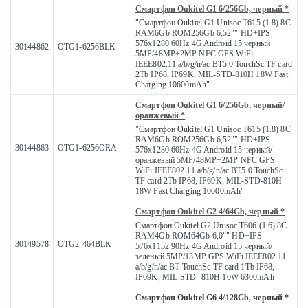
Смартфон Oukitel G1 6/256Gb, черный *
"Смартфон Oukitel G1 Unisoc T615 (1.8) 8С
RAM6Gb ROM256Gb 6,52"" HD+IPS
576x1280 60Hz 4G Android 15 черный
30144862
OTG1-6256BLK
5MP/48MP+2MP NFC GPS WiFi
IEEE802.11 a/b/g/n/ac BT5.0 TouchSc TF card
2Tb IP68, IP69K, MIL-STD-810H 18W Fast
Charging 10600mAh"
Смартфон Oukitel G1 6/256Gb, черный/
оранжевый *
"Смартфон Oukitel G1 Unisoc T615 (1.8) 8С
RAM6Gb ROM256Gb 6,52"" HD+IPS
30144863
OTG1-6256ORA
576x1280 60Hz 4G Android 15 черный/
оранжевый 5MP/48MP+2MP NFC GPS
WiFi IEEE802.11 a/b/g/n/ac BT5.0 TouchSc
TF card 2Tb IP68, IP69K, MIL-STD-810H
18W Fast Charging 10600mAh"
Смартфон Oukitel G2 4/64Gb, черный *
Смартфон Oukitel G2 Unisoc T606 (1.6) 8С
RAM4Gb ROM64Gb 6,0"" HD+IPS
30149578
OTG2-464BLK
576x1152 90Hz 4G Android 15 черный/
зеленый 5MP/13MP GPS WiFi IEEE802.11
a/b/g/n/ac BT TouchSc TF card 1Tb IP68,
IP69K, MIL-STD- 810H 10W 6300mAh
Смартфон Oukitel G6 4/128Gb, черный *