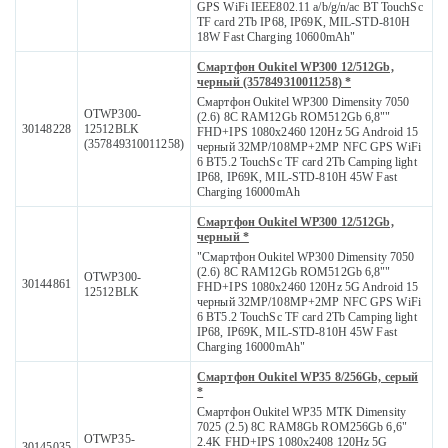
GPS WiFi IEEE802.11 a/b/g/n/ac BT TouchSc
TF card 2Tb IP68, IP69K, MIL-STD-810H
18W Fast Charging 10600mAh"
Смартфон Oukitel WP300 12/512Gb,
черный (357849310011258) *
Смартфон Oukitel WP300 Dimensity 7050
OTWP300-
(2.6) 8С RAM12Gb ROM512Gb 6,8""
30148228
12512BLK
FHD+IPS 1080x2460 120Hz 5G Android 15
(357849310011258)
черный 32MP/108MP+2MP NFC GPS WiFi
6 BT5.2 TouchSc TF card 2Tb Camping light
IP68, IP69K, MIL-STD-810H 45W Fast
Charging 16000mAh
Смартфон Oukitel WP300 12/512Gb,
черный *
"Смартфон Oukitel WP300 Dimensity 7050
(2.6) 8С RAM12Gb ROM512Gb 6,8""
OTWP300-
30144861
FHD+IPS 1080x2460 120Hz 5G Android 15
12512BLK
черный 32MP/108MP+2MP NFC GPS WiFi
6 BT5.2 TouchSc TF card 2Tb Camping light
IP68, IP69K, MIL-STD-810H 45W Fast
Charging 16000mAh"
Смартфон Oukitel WP35 8/256Gb, серый
*
Смартфон Oukitel WP35 MTK Dimensity
7025 (2.5) 8С RAM8Gb ROM256Gb 6,6"
OTWP35-
2.4K FHD+IPS 1080x2408 120Hz 5G
30145035