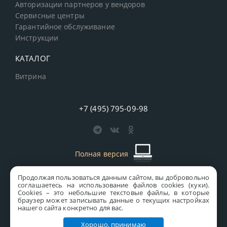
Авторизации партнеров у вендоров
Сервисные центры
Гарантийное обслуживание
Инструкции
КАТАЛОГ
Витрина
+7 (495) 795-09-98
Полная версия
Продолжая пользоваться данным сайтом, вы добровольно
старая версия сайта
MICS
соглашаетесь на использование файлов cookies (куки).
Сookies – это небольшие текстовые файлы, в которые
Все права защищены © 1997-2026 MICS Distribution Company
браузер может записывать данные о текущих настройках
нашего сайта конкретно для вас.
Правовая информация
Хорошо, принимаю