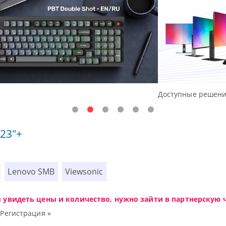
ния начального уровня, новые мониторы Oceanview.
23"+
Lenovo SMB
Viewsonic
ы увидеть цены и количество, нужно зайти в партнерскую ч
|
Регистрация »