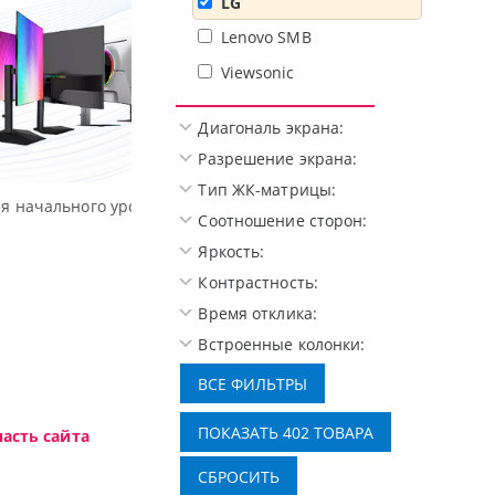
LG
Lenovo SMB
Viewsonic
Диагональ экрана:
Разрешение экрана:
Тип ЖК-матрицы:
Высокотехнологичная игровая периферия MC
Соотношение сторон:
Яркость:
Контрастность:
Время отклика:
Встроенные колонки:
асть сайта