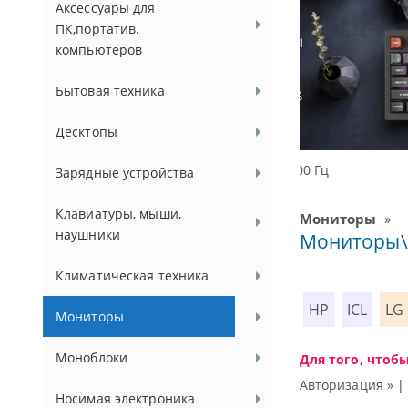
Аксессуары для
ПК,портатив.
компьютеров
Бытовая техника
Десктопы
Доступные реше
Зарядные устройства
Клавиатуры, мыши,
Мониторы
»
наушники
Мониторы\
Климатическая техника
HP
ICL
LG
Мониторы
Моноблоки
Для того, чтоб
Авторизация »
Носимая электроника