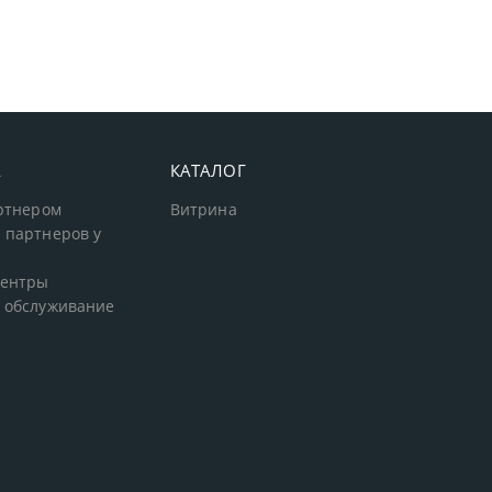
А
КАТАЛОГ
артнером
Витрина
 партнеров у
центры
 обслуживание