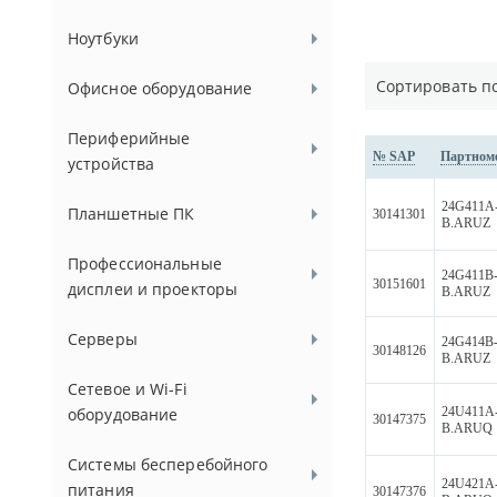
Ноутбуки
Сортировать п
Офисное оборудование
Периферийные
№ SAP
Партном
устройства
24G411A
Планшетные ПК
30141301
B.ARUZ
Профессиональные
24G411B
30151601
дисплеи и проекторы
B.ARUZ
Серверы
24G414B
30148126
B.ARUZ
Сетевое и Wi-Fi
24U411A
оборудование
30147375
B.ARUQ
Системы бесперебойного
24U421A
питания
30147376