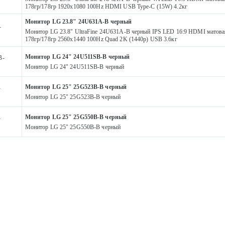
178гр/178гр 1920x1080 100Hz HDMI USB Type-C (15W) 4.2кг
Монитор LG 23.8" 24U631A-B черный
-
Монитор LG 23.8" UltraFine 24U631A-B черный IPS LED 16:9 HDMI матовая
178гр/178гр 2560x1440 100Hz Quad 2K (1440p) USB 3.6кг
Монитор LG 24" 24U511SB-B черный
B-
Монитор LG 24" 24U511SB-B черный
Монитор LG 25" 25G523B-B черный
-
Монитор LG 25" 25G523B-B черный
Монитор LG 25" 25G550B-B черный
-
Монитор LG 25" 25G550B-B черный