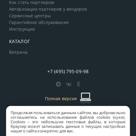
Как стать партнером
Авторизации партнеров у вендоров
Сервисные центры
Гарантийное обслуживание
Инструкции
КАТАЛОГ
Витрина
+7 (495) 795-09-98
Полная версия
Продолжая пользоваться данным сайтом, вы добровольно
старая версия сайта
MICS
соглашаетесь на использование файлов cookies (куки).
Сookies – это небольшие текстовые файлы, в которые
Все права защищены © 1997-2026 MICS Distribution Company
браузер может записывать данные о текущих настройках
нашего сайта конкретно для вас.
Правовая информация