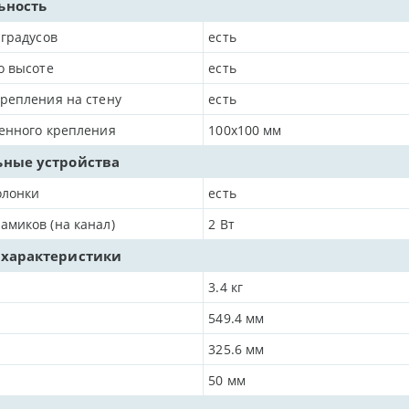
ьность
 градусов
есть
о высоте
есть
репления на стену
есть
енного крепления
100x100 мм
ные устройства
олонки
есть
миков (на канал)
2
Вт
 характеристики
3.4
кг
549.4
мм
325.6
мм
50
мм