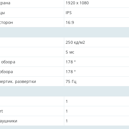
крана
1920 x 1080
цы
IPS
сторон
16:9
250
кд/м2
5
мс
ь обзора
178
°
 обзора
178
°
вертик. развертки
75
Гц
1
rt
1
наушники
1