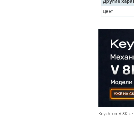
Другие хара
Цвет
Keychron V 8K с 