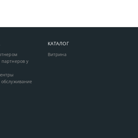
А
КАТАЛОГ
артнером
Витрина
 партнеров у
центры
 обслуживание