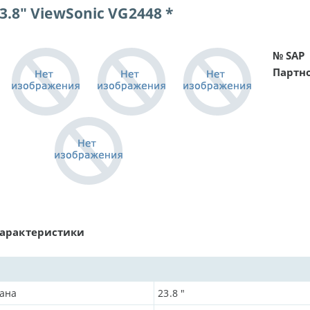
.8" ViewSonic VG2448 *
№ SAP
Партн
характеристики
рана
23.8
"