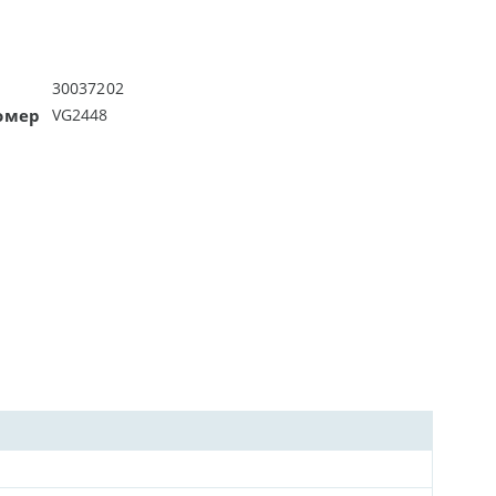
30037202
омер
VG2448