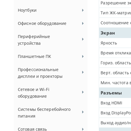
Разрешение э
Ноутбуки
Тип ЖК-матри
Соотношение 
Офисное оборудование
Экран
Периферийные
Яркость
устройства
Время отклика
Планшетные ПК
Гориз. област
Профессиональные
Верт. область
дисплеи и проекторы
Мин. частота 
Сетевое и Wi-Fi
Разъемы
оборудование
Вход HDMI
Системы бесперебойного
Вход DisplayPo
питания
Выход аудио/
Сотовая связь