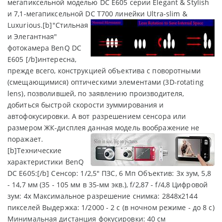
мегапиксельной моделью DC E605 серии Elegant & Stylish
и 7,1-мегапиксельной DC T700 линейки Ultra-slim &
Luxurious.
[b]"Стильная
и Элегантная"
фотокамера BenQ DC
E605 [/b]интересна,
прежде всего, конструкцией объектива с поворотными
(смещающимися) оптическими элементами (3D-rotating
lens), позволившей, по заявлению производителя,
добиться быстрой скорости зуммирования и
автофокусировки. А вот разрешением сенсора или
размером ЖК-дисплея данная модель воображение не
поражает.
[b]Технические
характеристики BenQ
DC E605:[/b] Сенсор: 1/2,5" ПЗС, 6 Мп Объектив: 3х зум, 5,8
- 14,7 мм (35 - 105 мм в 35-мм экв.), f/2,87 - f/4,8 Цифровой
зум: 4х Максимальное разрешение снимка: 2848х2144
пикселей Выдержка: 1/2000 - 2 с (в ночном режиме - до 8 с)
Минимальная дистанция фокусировки: 40 см