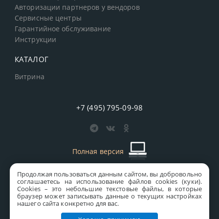
Авторизации партнеров у вендоров
Сервисные центры
Гарантийное обслуживание
Инструкции
КАТАЛОГ
Витрина
+7 (495) 795-09-98
Полная версия
Продолжая пользоваться данным сайтом, вы добровольно
старая версия сайта
MICS
соглашаетесь на использование файлов cookies (куки).
Сookies – это небольшие текстовые файлы, в которые
Все права защищены © 1997-2026 MICS Distribution Company
браузер может записывать данные о текущих настройках
нашего сайта конкретно для вас.
Правовая информация