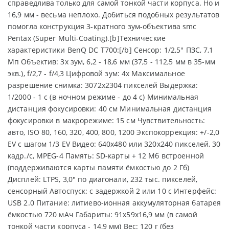
справедлива только для самой тонкой части корпуса. Но и
16,9 мм - весьма неплохо. Добиться подобных результатов
помогла конструкция 3-кратного зум-объектива smc
Pentax (Super Multi-Coating).[b]Технические
характеристики BenQ DC T700:[/b] Сенсор: 1/2,5" ПЗС, 7,1
Мп Объектив: 3х зум, 6,2 - 18,6 мм (37,5 - 112,5 мм в 35-мм
экв.), f/2,7 - f/4,3 Цифровой зум: 4х Максимальное
разрешение снимка: 3072х2304 пикселей Выдержка:
1/2000 - 1 с (в ночном режиме - до 4 с) Минимальная
дистанция фокусировки: 40 см Минимальная дистанция
фокусировки в макрорежиме: 15 см Чувствительность:
авто, ISO 80, 160, 320, 400, 800, 1200 Экспокоррекция: +/-2,0
EV с шагом 1/3 EV Видео: 640х480 или 320х240 пикселей, 30
кадр./с, MPEG-4 Память: SD-карты + 12 Мб встроенной
(поддерживаются карты памяти ёмкостью до 2 Гб)
Дисплей: LTPS, 3,0" по диагонали, 232 тыс. пикселей,
сенсорный Автоспуск: с задержкой 2 или 10 с Интерфейс:
USB 2.0 Питание: литиево-ионная аккумуляторная батарея
ёмкостью 720 мАч Габариты: 91х59х16,9 мм (в самой
тонкой части корпуса - 14,9 мм) Вес: 120 г (без