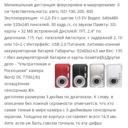
Минимальная дистанция фокусировки в макрорежиме: 6
см Чувствительность: авто, ISO 100, 200, 400
Экспокоррекция: +/-2,0 EV с шагом 1/3 EV Видео: 640х480
или 320х240 пикселей, 30 кадр./с, со звуком Память: SD-
карты + 32 Мб встроенной Дисплей: TFT, 2,4" по
диагонали, 115 тыс. пикселей Автоспуск: с задержкой 2, 10
или 10+2 с Интерфейс: USB 2.0 Питание: литиево-ионная
аккумуляторная батарея Габариты: 92х60х24,5 мм Вес: 135
г (без аккумуляторной батареи и карты памяти)
[b]Другое
дело - "Ультратонкая и
Роскошная" камера
BenQ DC T700,[/b]
оснащённая
сенсорным ЖК-
дисплеем размером 3 дюйма по диагонали. К слову, в
описании без ложной скромности отмечается, что это
самая тонкая в мире камера с 3-дюймовым сенсорным
экраном. Толщина её корпуса составляет всего 14,9 мм.
Хотя, если уж быть совсем точным, то эта цифра