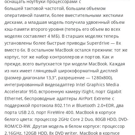
оснащать ноутбуки процессорами с
большей тактовой частотой, большим объемом
оперативной памяти, более вместительными жесткими
дисками, а младшая модель получила удвоенный объем
кэш-памяти второго уровня (теперь его объем во всех
моделях составляет 4 МБ). В старших моделях теперь
установлены более быстрые приводы Superdrive — 8x
вместо 6x. В остальном MacBook остался прежним: тот же
корпус, тот же набор контроллеров и портов. Как и
прежде, всего выпускается три модели MacBook. Каждая
из них имеет глянцевый широкоформатный дисплей
(размер диагонали 13,3”, разрешение — 1280x800),
интегрированный видеоадаптер Intel Graphics Media
Accelerator 950, встроенную камеру iSight, порт Gigabit
Ethernet, беспроводные адаптеры AirPort Extreme с
поддержкой протокола 802.11n и Bluetooth 2.0+EDR, два
порта USB 2.0, порт FireWire 400. MacBook в корпусе
белого цвета: процессор 2GHz Core 2 Duo, 80GB HDD, DVD-
ROM/CD-RW. Другая модель в белом корпусе: процессор
2.16GHz, 120GB HDD, 8x DVD writer. MacBook в корпусе