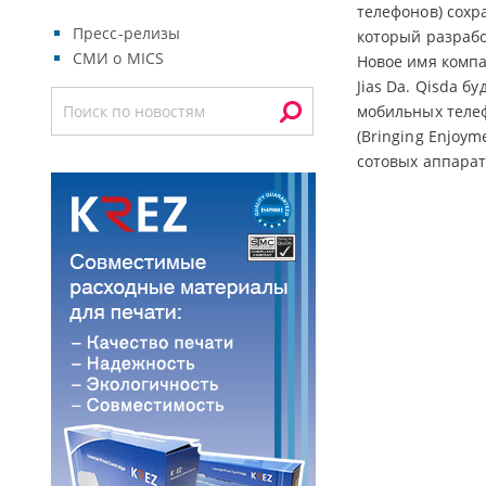
телефонов) сохр
Пресс-релизы
который разрабо
СМИ о MICS
Новое имя компа
Jias Da. Qisda 
мобильных телеф
(Bringing Enjoym
сотовых аппарат