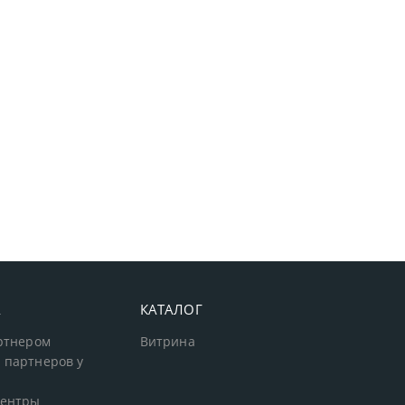
А
КАТАЛОГ
артнером
Витрина
 партнеров у
центры