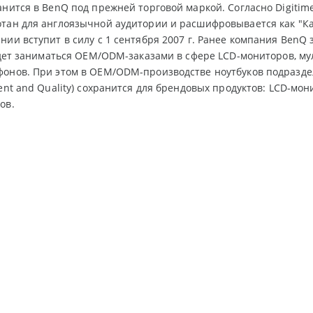
анится в BenQ под прежней торговой маркой. Согласно Digitim
тан для англоязычной аудитории и расшифровывается как "Ка
нии вступит в силу с 1 сентября 2007 г. Ранее компания BenQ 
будет заниматься OEM/ODM-заказами в сфере LCD-мониторов, 
онов. При этом в OEM/ODM-производстве ноутбуков подразде
ent and Quality) сохранится для брендовых продуктов: LCD-мони
ов.