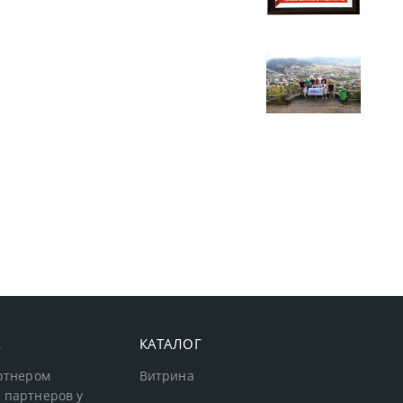
А
КАТАЛОГ
артнером
Витрина
 партнеров у