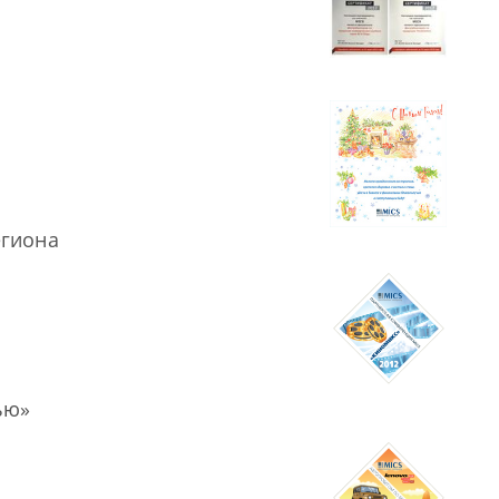
егиона
ью»