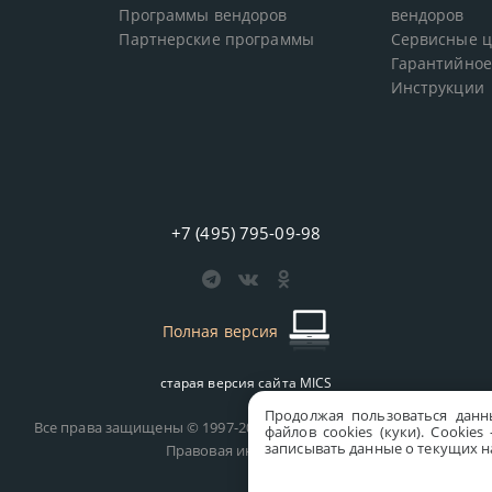
Программы вендоров
вендоров
Партнерские программы
Сервисные 
Гарантийное
Инструкции
+7 (495) 795-09-98
Полная версия
старая версия сайта
MICS
Продолжая пользоваться данн
Все права защищены © 1997-2026 MICS Distribution Company
файлов cookies (куки). Сookie
записывать данные о текущих на
Правовая информация