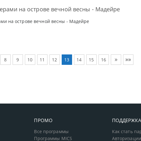
нерами на острове вечной весны - Мадейре
ами на острове вечной весны - Мадейре
»
»»
8
9
10
11
12
13
14
15
16
ПРОМО
ПОДДЕРЖК
Все программы
Как стать п
Программы MICS
Авторизации