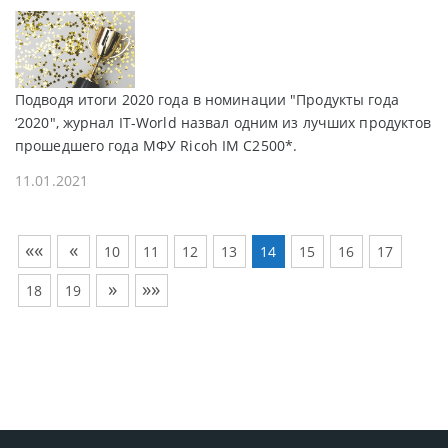
Подводя итоги 2020 года в номинации "Продукты года
‘2020", журнал IT-World назвал одним из лучших продуктов
прошедшего года МФУ Ricoh IM C2500*.
11.01.2021
««
«
10
11
12
13
14
15
16
17
»
»»
18
19