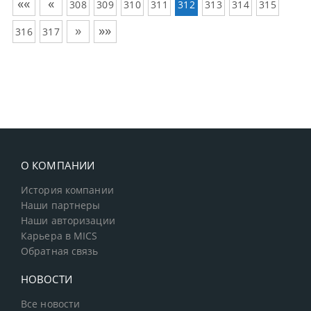
««
«
308
309
310
311
312
313
314
315
»
»»
316
317
О КОМПАНИИ
История компании
Наши партнеры
Наши авторизации
Карьера в MICS
Обратная связь
НОВОСТИ
Все новости