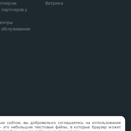
артнером
Витрина
 партнеров у
центры
 обслуживание
ым сайтом, вы добровольно соглашаетесь на использование
s – это небольшие текстовые файлы, в которые браузер может