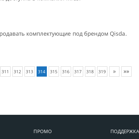
продавать комплектующие под брендом Qisda.
»
»»
311
312
313
314
315
316
317
318
319
ПРОМО
ПОДДЕРЖК