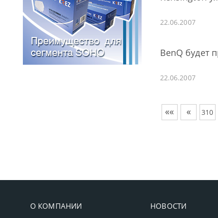
22.06.2007
BenQ будет 
22.06.2007
««
«
310
О КОМПАНИИ
НОВОСТИ