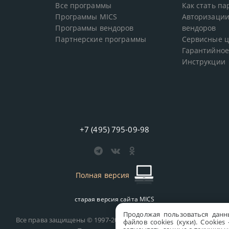
Все программы
Как стать п
Программы MICS
Авторизации
Программы вендоров
вендоров
Партнерские программы
Сервисные 
Гарантийное
Инструкции
+7 (495) 795-09-98
Полная версия
старая версия сайта
MICS
Продолжая пользоваться данн
Все права защищены © 1997-2026 MICS Distribution Company
файлов cookies (куки). Сookie