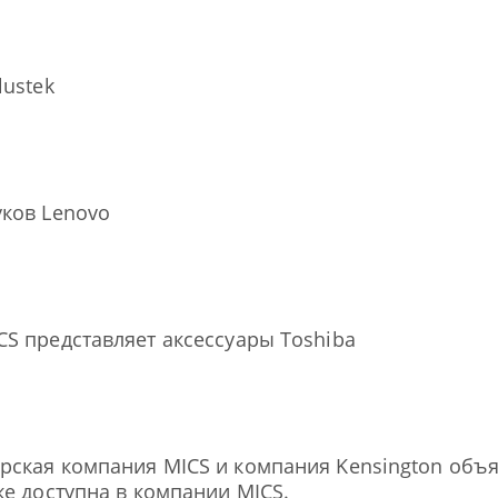
lustek
ков Lenovo
S представляет аксессуары Toshiba
ская компания MICS и компания Kensington объя
же доступна в компании MICS.