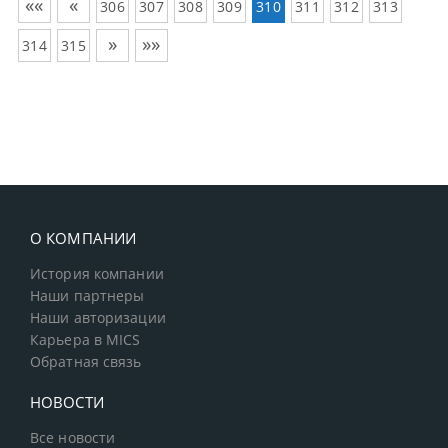
««
«
306
307
308
309
310
311
312
313
»
»»
314
315
О КОМПАНИИ
История компании
Наши партнеры
Наши авторизации
Карьера в MICS
Обратная связь
НОВОСТИ
Все новости