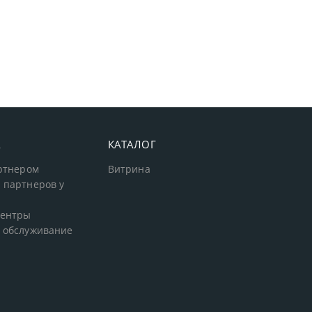
А
КАТАЛОГ
артнером
Витрина
 партнеров у
центры
 обслуживание