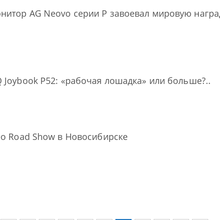
итор AG Neovo серии P завоевал мировую наград
 Joybook P52: «рабочая лошадка» или больше?..
eo Road Show в Новосибирске