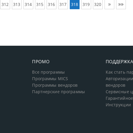
»
»»
312
313
314
315
316
317
318
319
320
ПРОМО
ПОДДЕРЖК
Все программы
Как стать п
Программы MICS
Авторизации
Программы вендоров
вендоров
Партнерские программы
Сервисные 
Гарантийное
Инструкции