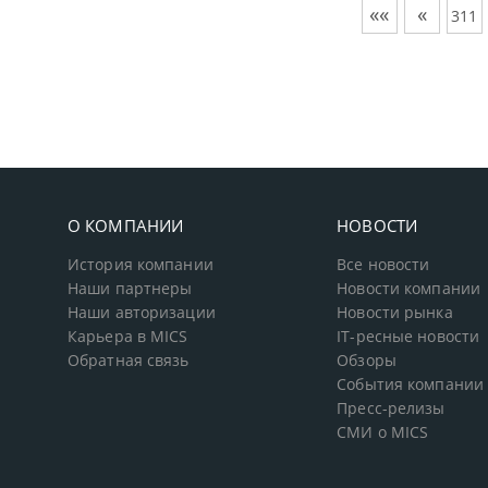
««
«
311
О КОМПАНИИ
НОВОСТИ
История компании
Все новости
Наши партнеры
Новости компании
Наши авторизации
Новости рынка
Карьера в MICS
IT-ресные новости
Обратная связь
Обзоры
События компании
Пресс-релизы
СМИ о MICS