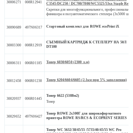
30006271
008R12941
С3545/DC250 / DC700/7800/WC5325/53xx Staple Refill
Скрепки для многофункционального, профессиональног
финишера и полуавтоматического степлера (3x5000 шту
Стартовый комплект для ROWE ecoPrint iX
30090689
497N06317
СЪЕМНЫЙ КАРТРИДЖ К СТЕПЛЕРУ НА 50Л
30003300
008R12919
DT100
Тонер 6030/6050 (2300 л.м)
30006311
006R01185
Тонер 6204/6604/6605 (2.1км при 5% заполнении)
30012458
006R01238
Тонер 6622 (5388м2)
30020937
006R01445
Тонер
Тонер ROWE 2x300Г для широкоформатного
30029652
497N06427
принтера ROWE RS/RCS & ECOPRINT SERIES
Тонер WC 5632/38/45/55 /5735/40/45/55 WC Pro