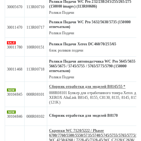
Ролики Подачи WC Pro 232/238/245/255/265/275
(150000 images) (113R00686)
30005670
113R00710
Ролики Подачи
Ролики Подачи WC Pro 5632/5638/5735 (150000
отпечатков)
30011470
113R00717
Ролики Подачи
Ролики Подачи Xerox DC460/70/255/65
30011780
108R00151
блок роликов подачи
Ролики Подачи автоподатчика WC Pro 5645/5655 /
5665/5675 / 5745/5755 / 5765/5775/5790 (150000
30011468
113R00718
отпечатков)
Ролики Подачи
Сборник отработки для моделей B8145/55 *
008R08101 Бункер для отработанного тонера Xerox для
30104845
008R08101
XEROX AltaLink B8145, 8155, C8130, 8135, 8145, 8155
(121K)
Сборник отработки для моделей B8170
30104846
008R08102
Скрепки WC 7120/5222 / Phaser
6700/7760/5500/5550/5735/5740/5745/5755/5765/5775/57
WC 4250/4260 / 7228-45/7328-45/WC C2128/С2636/