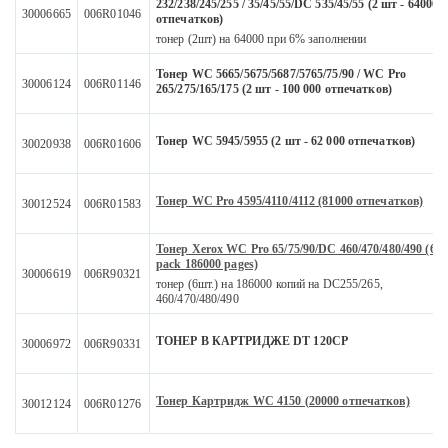
232/238/245/255 / 35/45/55/DC 535/45/55 (2 шт - 64000
30006665
006R01046
отпечатков)
тонер (2шт) на 64000 при 6% заполнении
Тонер WC 5665/5675/5687/5765/75/90 / WC Pro
30006124
006R01146
265/275/165/175 (2 шт - 100 000 отпечатков)
Тонер WC 5945/5955 (2 шт - 62 000 отпечатков)
30020938
006R01606
Тонер WC Pro 4595/4110/4112 (81000 отпечатков)
30012524
006R01583
Тонер Xerox WC Pro 65/75/90/DC 460/470/480/490 (6
pack 186000 pages)
30006619
006R90321
тонер (6шт.) на 186000 копий на DC255/265,
460/470/480/490
ТОНЕР В КАРТРИДЖЕ DT 120CP
30006972
006R90331
Тонер Картридж WC 4150 (20000 отпечатков)
30012124
006R01276