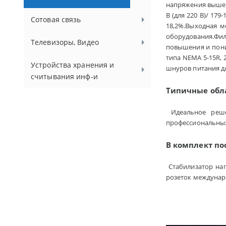
напряжения выше 25
В (для 220 В)/ 179
Сотовая связь
18,2%.Выходная м
оборудования.Фи
Телевизоры, Видео
повышения и пони
типа NEMA 5-15R, 
Устройства хранения и
шнуров питания д
считывания инф-и
Типичные обл
Идеальное реше
профессиональных
В комплект по
Стабилизатор нап
розеток междунаро