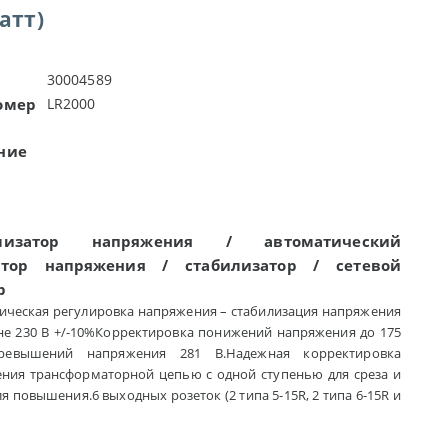
атт)
30004589
омер
LR2000
ние
0
илизатор напряжения / автоматический
ятор напряжения / стабилизатор / сетевой
р
ическая регулировка напряжения – стабилизация напряжения
не 230 В +/-10%Корректировка понижений напряжения до 175
евышений напряжения 281 В.Надежная корректировка
ния трансформаторной цепью с одной ступенью для среза и
я повышения.6 выходных розеток (2 типа 5-15R, 2 типа 6-15R и