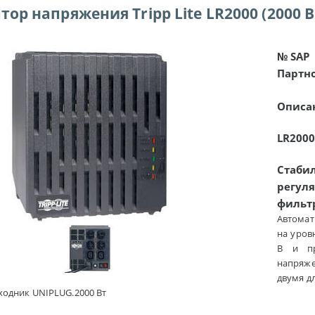
ор напряжения Tripp Lite LR2000 (2000 В
№ SAP
Партн
Описа
LR200
Стаб
регул
фильт
Автомат
на уров
В и пр
напряже
двумя дл
еходник UNIPLUG.2000 Вт