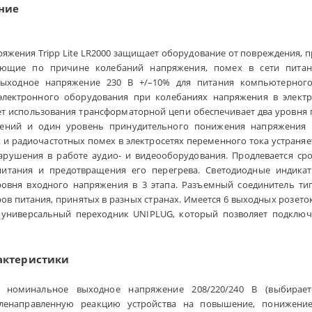
ние
ряжения Tripp Lite LR2000 защищает оборудование от повреждения, 
ающие по причине колебаний напряжения, помех в сети питан
выходное напряжение 230 В +/–10% для питания компьютерного
электронного оборудования при колебаниях напряжения в электр
ет использования трансформаторной цепи обеспечивает два уровн
ений и один уровень принудительного понижения напряжения 
 и радиочастотных помех в электросетях переменного тока устраня
арушения в работе аудио- и видеооборудования. Продлевается с
опитания и предотвращения его перегрева. Светодиодные индик
овня входного напряжения в 3 этапа. Разъемный соединитель тип
в питания, принятых в разных странах. Имеется 6 выходных розеток (2
 универсальный переходник UNIPLUG, который позволяет подключ
актеристики
номинальное выходное напряжение 208/220/240 В (выбираетс
ленаправленную реакцию устройства на повышение, понижени