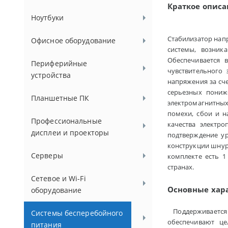
Краткое описа
Ноутбуки
Стабилизатор нап
Офисное оборудование
системы, возник
Обеспечивается 
Периферийные
чувствительного 
устройства
напряжения за сч
серьезных пониж
Планшетные ПК
электромагнитных
помехи, сбои и н
Профессиональные
качества электр
дисплеи и проекторы
подтверждение ур
конструкции шнуро
Серверы
комплекте есть 1
странах.
Сетевое и Wi-Fi
Основные хар
оборудование
Поддерживается 
Системы бесперебойного
обеспечивают це
питания