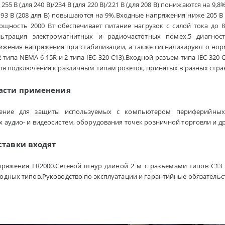
5 В (для 240 В)/234 В (для 220 В)/221 В (для 208 В) понижаются на 9,8
-193 В (208 для В) повышаются на 9%.Входные напряжения ниже 205 В (д
ощность 2000 Вт обеспечивает питание нагрузок с силой тока до 
льтрация электромагнитных и радиочастотных помех.5 диагно
жения напряжения при стабилизации, а также сигнализируют о но
2 типа NEMA 6-15R и 2 типа IEC-320 C13).Входной разъем типа IEC-32
ля подключения к различным типам розеток, принятых в разных стр
асти применения
ние для защиты используемых с компьютером периферийных у
 аудио- и видеосистем, оборудования точек розничной торговли и д
ставки входят
ряжения LR2000.Сетевой шнур длиной 2 м с разъемами типов C13
дных типов.Руководство по эксплуатации и гарантийные обязательс