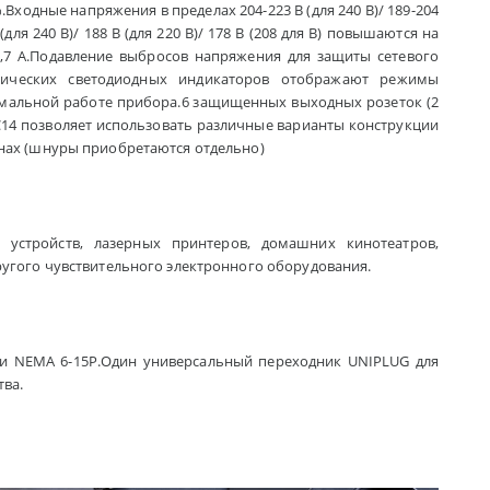
%.Входные напряжения в пределах 204-223 В (для 240 В)/ 189-204
ля 240 В)/ 188 В (для 220 В)/ 178 В (208 для В) повышаются на
8,7 А.Подавление выбросов напряжения для защиты сетевого
стических светодиодных индикаторов отображают режимы
рмальной работе прибора.6 защищенных выходных розеток (2
0 C14 позволяет использовать различные варианты конструкции
анах (шнуры приобретаются отдельно)
стройств, лазерных принтеров, домашних кинотеатров,
ругого чувствительного электронного оборудования.
 и NEMA 6-15P.Один универсальный переходник UNIPLUG для
тва.