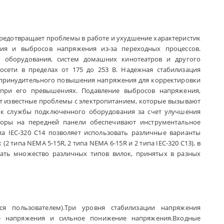
предотвращает проблемы в работе и ухудшение характеристик
ия и выбросов напряжения из-за переходных процессов.
 оборудования, систем домашних кинотеатров и другого
осети в пределах от 175 до 253 В. Надежная стабилизация
я принудительного повышения напряжения для корректировки
при его превышениях. Подавление выбросов напряжения,
ет известные проблемы с электропитанием, которые вызывают
рок службы подключенного оборудования за счет улучшения
аторы на передней панели обеспечивают инструментальное
а IEC-320 C14 позволяет использовать различные варианты
 типа NEMA 5-15R, 2 типа NEMA 6-15R и 2 типа IEC-320 C13), в
ать множество различных типов вилок, принятых в разных
я пользователем).Три уровня стабилизации напряжения
е напряжения и сильное понижение напряжения.Входные