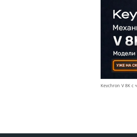
Keychron V 8K с 