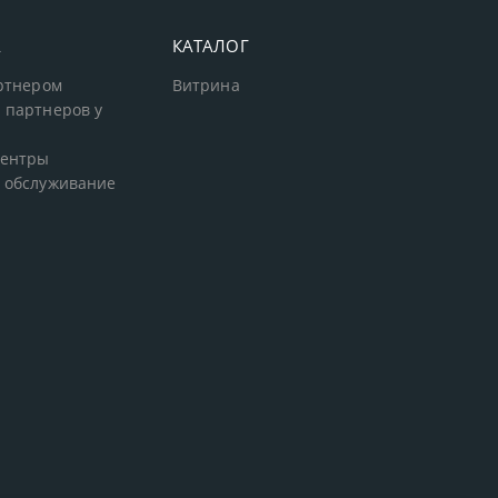
А
КАТАЛОГ
артнером
Витрина
 партнеров у
центры
 обслуживание