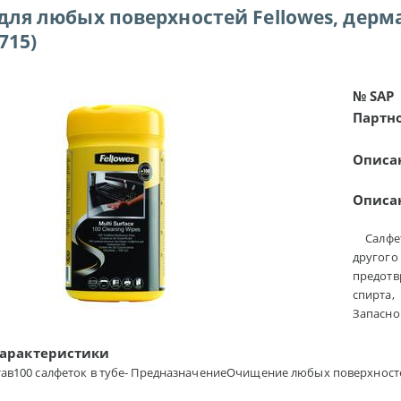
для любых поверхностей Fellowes, дерм
715)
№ SAP
Партн
Описа
Описа
Салфетк
другого
предотв
спирта,
Запасной
характеристики
став100 салфеток в тубе- ПредназначениеОчищение любых поверхност