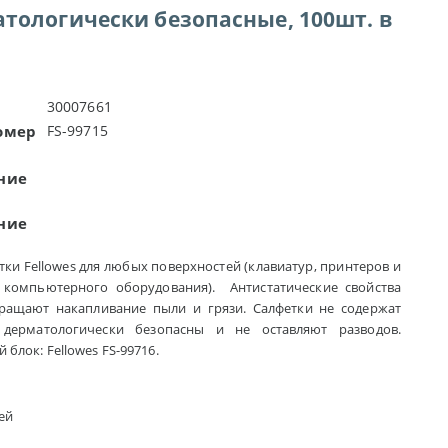
атологически безопасные, 100шт. в
30007661
омер
FS-99715
ние
ние
и Fellowes для любых поверхностей (клавиатур, принтеров и
 компьютерного оборудования). Антистатические свойства
ращают накапливание пыли и грязи. Салфетки не содержат
 дерматологически безопасны и не оставляют разводов.
 блок: Fellowes FS-99716.
ей