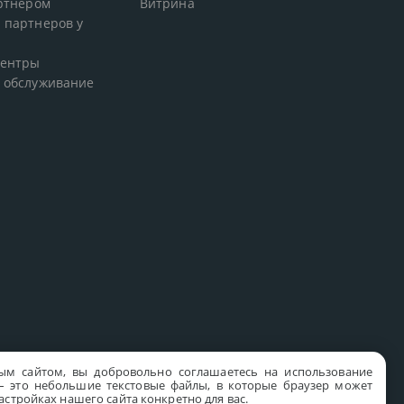
артнером
Витрина
 партнеров у
центры
 обслуживание
ым сайтом, вы добровольно соглашаетесь на использование
s – это небольшие текстовые файлы, в которые браузер может
стройках нашего сайта конкретно для вас.