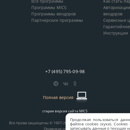
Все программы
Как стать п
Программы MICS
Авторизации
Программы вендоров
вендоров
Партнерские программы
Сервисные 
Гарантийное
Инструкции
+7 (495) 795-09-98
Полная версия
старая версия сайта
MICS
Продолжая пользоваться данн
Все права защищены © 1997-2026 MICS Distribution Company
файлов cookies (куки). Сookie
записывать данные о текущих на
Правовая информация