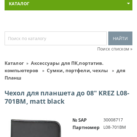
КАТАЛОГ
НАЙТИ
Поиск списком »
Каталог
Аксессуары для ПК,портатив.
»
компьютеров
Сумки, портфели, чехлы
для
»
»
Планш
Чехол для планшета до 08" KREZ L08-
701BM, matt black
№ SAP
30008717
Партномер
L08-701BM