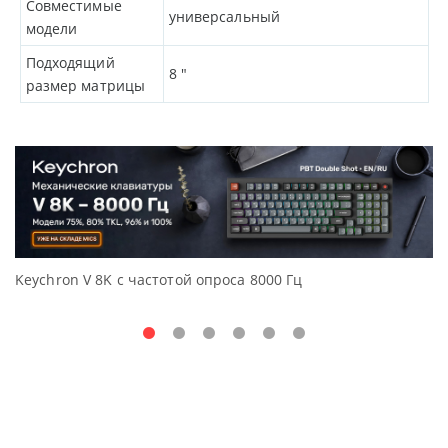
Совместимые
универсальный
модели
Подходящий
8
"
размер матрицы
Keychron V 8K с частотой опроса 8000 Гц
Д
O