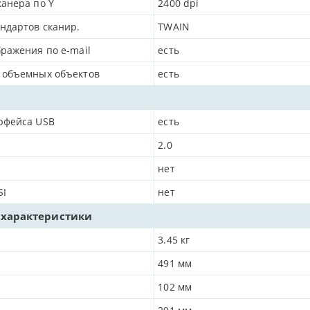
анера по Y
2400
dpi
ндартов сканир.
TWAIN
ражения по e-mail
есть
 объемных объектов
есть
рфейса USB
есть
2.0
нет
SI
нет
 характеристики
3.45
кг
491
мм
102
мм