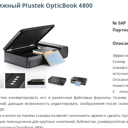
ижный Plustek OpticBook 4800
№ SAP
Партн
Описа
Эффекти
Сканер
сканиро
источни
Отскани
помести
С помо
тем конвертировать его в различные файловые форматы. Сканер 
ий, дающих возможность редактировать изображения после сканир
DF.
кнопки на панели сканера позволят сэкономить время и сделать пр
ным помощником для крупных компаний, библиотек, университетов и
истики OpticBook 4800: