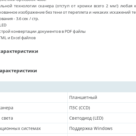
альной технологии сканера (отступ от кромки всего 2 мм!) любая 
ованное изображение без тени от переплета и никаких искажений те
ания - 3.6 сек / стр.
 LED
строй конвертации документов в PDF файлы
TML и Excel файлов
характеристики
характеристики
Планшетный
канера
ПЗС (CCD)
 света
Светодиод (LED)
ационных системах
Поддержка Windows