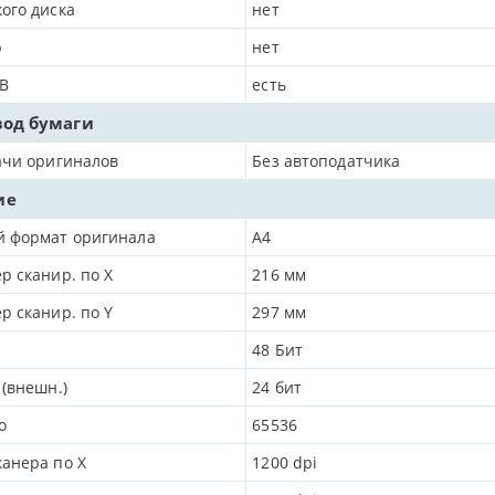
ого диска
нет
р
нет
B
есть
вод бумаги
ачи оригиналов
Без автоподатчика
ие
 формат оригинала
A4
р сканир. по X
216
мм
р сканир. по Y
297
мм
48
Бит
 (внешн.)
24 бит
о
65536
анера по Х
1200
dpi