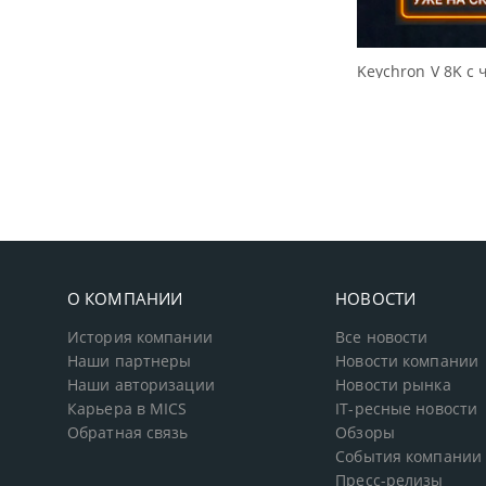
 с частотой опроса 8000 Гц
О КОМПАНИИ
НОВОСТИ
История компании
Все новости
Наши партнеры
Новости компании
Наши авторизации
Новости рынка
Карьера в MICS
IT-ресные новости
Обратная связь
Обзоры
События компании
Пресс-релизы