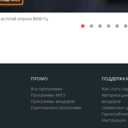
Дос
ПРОМО
ПОДДЕРЖК
Все программы
Как стать п
Программы MICS
Авторизации
Программы вендоров
вендоров
Партнерские программы
Сервисные 
Гарантийное
Инструкции