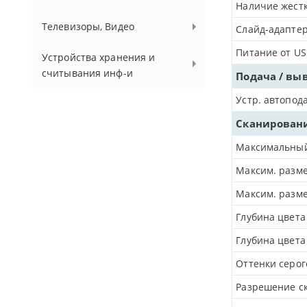
Наличие жестк
Телевизоры, Видео
Слайд-адапте
Питание от US
Устройства хранения и
считывания инф-и
Подача / вы
Устр. автопод
Сканирован
Максимальный
Максим. разме
Максим. разме
Глубина цвета
Глубина цвета
Оттенки серог
Разрешение ск