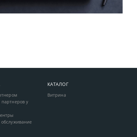
тупные решения начального уровня, новые мониторы Oceanvi
А
КАТАЛОГ
артнером
Витрина
 партнеров у
центры
 обслуживание