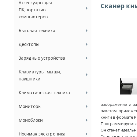
Аксессуары для
Сканер кн
ПК,портатив.
компьютеров
Бытовая техника
Десктопы
Зарядные устройства
Клавиатуры, мыши,
наушники
Климатическая техника
изображение и за
Мониторы
пакетом приложен
книги в формате P
Моноблоки
Программируемые 
Он станет идеаль
Носимая электроника
Основные характер