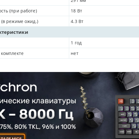
291
мм
сть (при работе)
18
Вт
 (в режиме ожид.)
4.3
Вт
ктеристики
1 год
 комплекте
нет