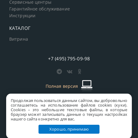
Сервисные центры
Гарантийное обслуживание
Инструкции
КАТАЛОГ
Витрина
+7 (495) 795-09-98
Полная версия
Продолжая пользоваться данным сайтом, вы добровольно
старая версия сайта
MICS
соглашаетесь на использование файлов cookies (куки).
Сookies – это небольшие текстовые файлы, в которые
Все права защищены © 1997-2026 MICS Distribution Company
браузер может записывать данные о текущих настройках
нашего сайта конкретно для вас.
Правовая информация
Хорошо, принимаю