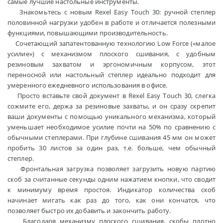
самые лучшие настольные инструменты.
Знакомьтесь с новым Rexel Easy Touch 30: ручной степлер
половинной нагрузки удобен в работе и отличается полезными
функциями, повышающими производительность.
Сочетающий запатентованную технологию Low Force («малое
усилие») с механизмом плоского сшивания, с удобным
резиновым захватом и эргономичным корпусом, этот
переносной или настольный степлер идеально подходит для
умеренного ежедневного использования в офисе.
Просто вставьте свой документ в Rexel Easy Touch 30, слегка
сожмите его, держа за резиновые захваты, и он сразу скрепит
ваши документы с помощью уникального механизма, который
уменьшает необходимое усилие почти на 50% по сравнению с
обычными степлерами. При глубине сшивания 45 мм он может
пробить 30 листов за один раз, т.е. больше, чем обычный
степлер.
Фронтальная загрузка позволяет загрузить новую партию
скоб за считанные секунды одним нажатием кнопки, что сводит
к минимуму время простоя. Индикатор количества скоб
начинает мигать как раз до того, как они кончатся, что
позволяет быстро их добавить и закончить работу.
Благодаря механизму плоского сшивания, скобы плотно