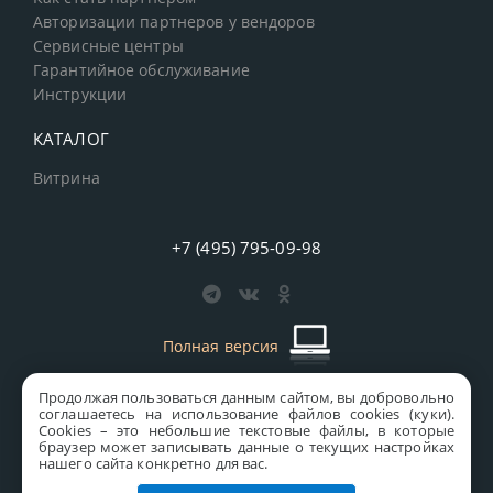
Авторизации партнеров у вендоров
Сервисные центры
Гарантийное обслуживание
Инструкции
КАТАЛОГ
Витрина
+7 (495) 795-09-98
Полная версия
Продолжая пользоваться данным сайтом, вы добровольно
старая версия сайта
MICS
соглашаетесь на использование файлов cookies (куки).
Сookies – это небольшие текстовые файлы, в которые
Все права защищены © 1997-2026 MICS Distribution Company
браузер может записывать данные о текущих настройках
нашего сайта конкретно для вас.
Правовая информация