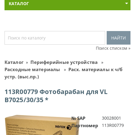
КАТАЛОГ
НАЙТИ
Поиск списком »
Каталог
Периферийные устройства
»
»
Расходные материалы
Расх. материалы к ч/б
»
устр. (выс.пр.)
113R00779 Фотобарабан для VL
B7025/30/35 *
№ SAP
30028001
Партномер
113R00779