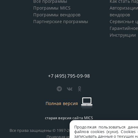
Все программы
Как стать п
Программы MICS
Авторизации
Программы вендоров
вендоров
Партнерские программы
Сервисные 
Гарантийное
Инструкции
+7 (495) 795-09-98
Полная версия
старая версия сайта
MICS
Продолжая пользоваться данн
Все права защищены © 1997-2026 MICS Distribution Company
файлов cookies (куки). Сookie
записывать данные о текущих на
Правовая информация