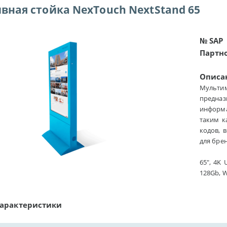
вная стойка NexTouch NextStand 65
№ SAP
Партн
Описа
Мульт
предна
информа
таким к
кодов, 
для бре
65", 4K 
128Gb, W
характеристики