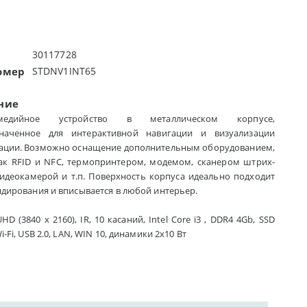
30117728
омер
STDNV1INT65
ние
имедийное устройство в металлическом корпусе,
значенное для интерактивной навигации и визуализации
ции. Возможно оснащение дополнительным оборудованием,
ак RFID и NFC, термопринтером, модемом, сканером штрих-
видеокамерой и т.п. Поверхность корпуса идеально подходит
ндирования и вписывается в любой интерьер.
UHD (3840 х 2160), IR, 10 касаний, Intel Core i3 , DDR4 4Gb, SSD
i-Fi, USB 2.0, LAN, WIN 10, динамики 2х10 Вт