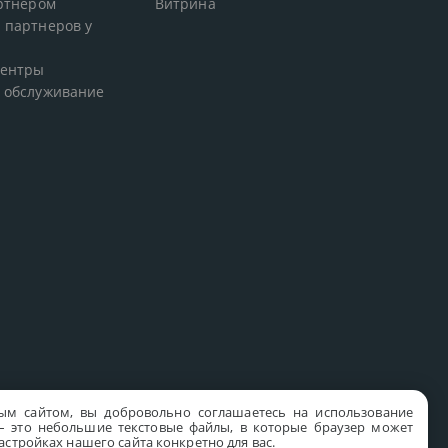
артнером
Витрина
 партнеров у
центры
 обслуживание
ым сайтом, вы добровольно соглашаетесь на использование
s – это небольшие текстовые файлы, в которые браузер может
стройках нашего сайта конкретно для вас.