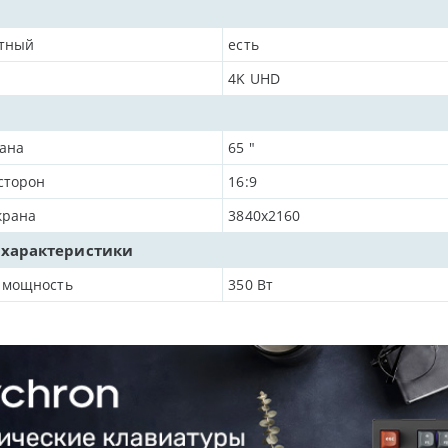
тный
есть
4K UHD
рана
65
"
сторон
16:9
крана
3840x2160
 характеристики
 мощность
350
Вт