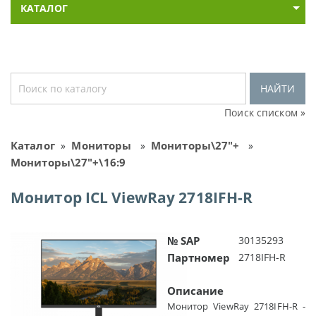
КАТАЛОГ
НАЙТИ
Поиск списком »
Каталог
Мониторы
Мониторы\27"+
»
»
»
Мониторы\27"+\16:9
Монитор ICL ViewRay 2718IFH-R
№ SAP
30135293
Партномер
2718IFH-R
Описание
Монитор ViewRay 2718IFH-R -