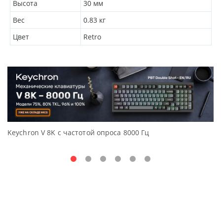
Высота
30
мм
Вес
0.83
кг
Цвет
Retro
Keychron V 8K с частотой опроса 8000 Гц
Д
O