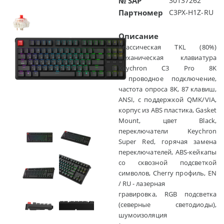
№ SAP
30137262
Партномер
C3PX-H1Z-RU
Описание
Классическая TKL (80%)
механическая клавиатура
Keychron C3 Pro 8K
- проводное подключение,
частота опроса 8K, 87 клавиш,
ANSI, с поддержкой QMK/VIA,
корпус из ABS пластика, Gasket
Mount, цвет Black,
переключатели Keychron
Super Red, горячая замена
переключателей, ABS-кейкапы
со сквозной подсветкой
символов, Cherry профиль, EN
/ RU - лазерная
гравировка, RGB подсветка
(северные светодиоды),
шумоизоляция