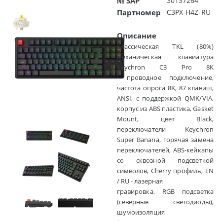
№ SAP
30137264
Партномер
C3PX-H4Z-RU
Описание
Классическая TKL (80%)
механическая клавиатура
Keychron C3 Pro 8K
- проводное подключение,
частота опроса 8K, 87 клавиш,
ANSI, с поддержкой QMK/VIA,
корпус из ABS пластика, Gasket
Mount, цвет Black,
переключатели Keychron
Super Banana, горячая замена
переключателей, ABS-кейкапы
со сквозной подсветкой
символов, Cherry профиль, EN
/ RU - лазерная
гравировка, RGB подсветка
(северные светодиоды),
шумоизоляция