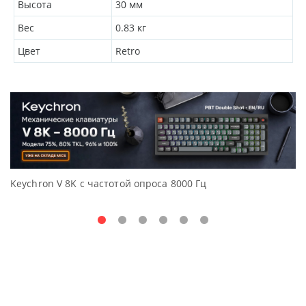
Высота
30
мм
Вес
0.83
кг
Цвет
Retro
Keychron V 8K с частотой опроса 8000 Гц
Д
O