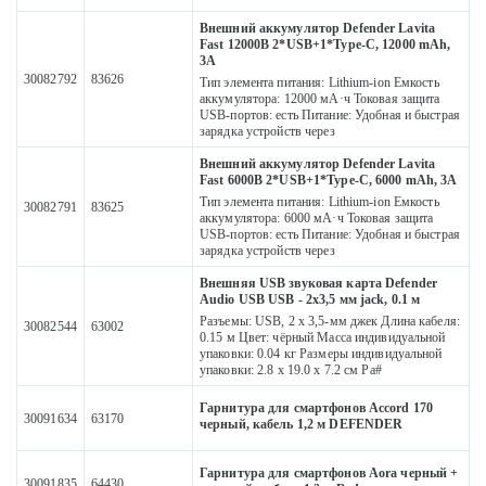
Внешний аккумулятор Defender Lavita
Fast 12000B 2*USB+1*Type-C, 12000 mAh,
3A
30082792
83626
Тип элемента питания: Lithium-ion Емкость
аккумулятора: 12000 мА·ч Токовая защита
USB-портов: есть Питание: Удобная и быстрая
зарядка устройств через
Внешний аккумулятор Defender Lavita
Fast 6000B 2*USB+1*Type-C, 6000 mAh, 3A
Тип элемента питания: Lithium-ion Емкость
30082791
83625
аккумулятора: 6000 мА·ч Токовая защита
USB-портов: есть Питание: Удобная и быстрая
зарядка устройств через
Внешняя USB звуковая карта Defender
Audio USB USB - 2х3,5 мм jack, 0.1 м
Разъемы: USB, 2 x 3,5-мм джек Длина кабеля:
30082544
63002
0.15 м Цвет: чёрный Масса индивидуальной
упаковки: 0.04 кг Размеры индивидуальной
упаковки: 2.8 x 19.0 x 7.2 см Ра#
Гарнитура для смартфонов Accord 170
30091634
63170
черный, кабель 1,2 м DEFENDER
Гарнитура для смартфонов Aora черный +
30091835
64430