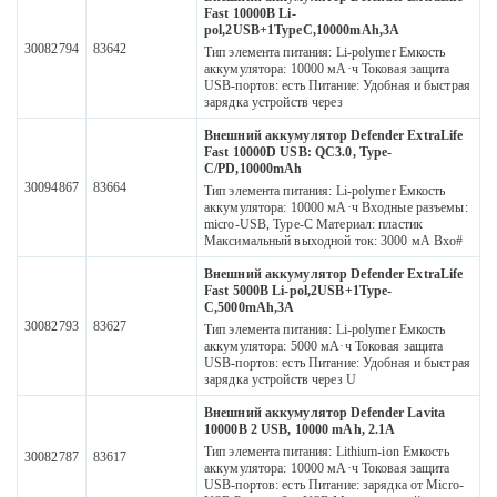
Fast 10000B Li-
pol,2USB+1TypeC,10000mAh,3A
30082794
83642
Тип элемента питания: Li-polymer Емкость
аккумулятора: 10000 мА·ч Токовая защита
USB-портов: есть Питание: Удобная и быстрая
зарядка устройств через
Внешний аккумулятор Defender ExtraLife
Fast 10000D USB: QC3.0, Type-
C/PD,10000mAh
30094867
83664
Тип элемента питания: Li-polymer Емкость
аккумулятора: 10000 мА·ч Входные разъемы:
micro-USB, Type-C Материал: пластик
Максимальный выходной ток: 3000 мА Вхо#
Внешний аккумулятор Defender ExtraLife
Fast 5000B Li-pol,2USB+1Type-
C,5000mAh,3A
30082793
83627
Тип элемента питания: Li-polymer Емкость
аккумулятора: 5000 мА·ч Токовая защита
USB-портов: есть Питание: Удобная и быстрая
зарядка устройств через U
Внешний аккумулятор Defender Lavita
10000B 2 USB, 10000 mAh, 2.1A
Тип элемента питания: Lithium-ion Емкость
30082787
83617
аккумулятора: 10000 мА·ч Токовая защита
USB-портов: есть Питание: зарядка от Micro-