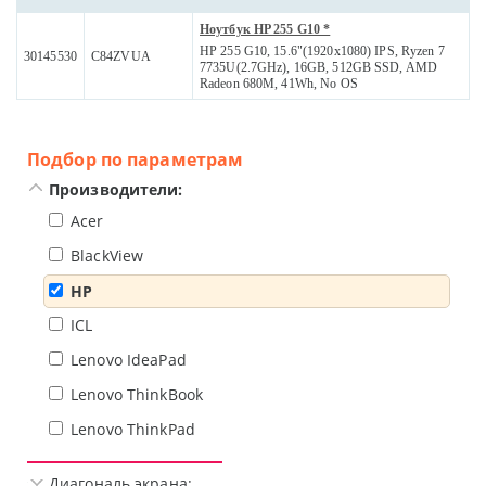
Ноутбук HP 255 G10 *
HP 255 G10, 15.6"(1920x1080) IPS, Ryzen 7
30145530
C84ZVUA
7735U(2.7GHz), 16GB, 512GB SSD, AMD
Radeon 680M, 41Wh, No OS
Подбор по параметрам
Производители:
Acer
BlackView
HP
ICL
Lenovo IdeaPad
Lenovo ThinkBook
Lenovo ThinkPad
Диагональ экрана: