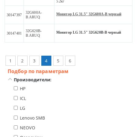
5.2кг
32G600A-
Монитор LG 31.5" 32G600A-B черный
30147397
B.ARUQ
32G620B-
Монитор LG 31.5" 32G620B-B черный
30147401
B.ARUQ
1
2
3
4
5
6
Подбор по параметрам
Производители:
HP
ICL
LG
Lenovo SMB
NEOVO