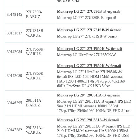
4K USB 7.7кг
Монитор LG 27" 27U730B-B черный
27U730B-
30148145
B.ARUZ
Монитор LG 27" 27U730B-B черный
Монитор LG 27" 27U731SB-W белый
27U731SB-
30151617
W.ARUZ
Монитор LG 27" 27U731SB-W белый
Монитор LG 27" 27UP650K-W, белый
27UP650K-
30142084
W.ARUZ
Монитор LG UltraFine 27UP650K-W
Монитор LG 27" 27UP850K-W белый
Монитор LG 27" UltraFine 27UP850K-W
27UP850K-
30142080
белый IPS LED 16:9 HDMI M/M матовая
W.ARUZ
HAS 1200:1 400cd 178гр/178гр 3840x2160
60Hz FreeSync DP 4K USB 5.9кг
Монитор LG 29" 29U511A-B черный
29U511A-
Монитор LG 29" 29U511A-B черный IPS LED
30146395
B.ARUZ
5ms 21:9 HDMI матовая 1000:1 350cd
178гр/178гр 2560x1080 100Hz DP FHD 5.1кг
Монитор LG 29" 29U531A-W белый
Монитор LG 29" 29U531A-W белый IPS LED
29U531A-
30147382
21:9 HDMI M/M матовая HAS 1000:1 350cd
W.ARUZ
178гр/178гр 2560x1080 100Hz DP FHD USB