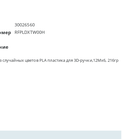
30026560
омер
RFPLDXTW00H
ние
з случайных цветов PLA пластика для 3D-ручки,12Mx6, 216гр