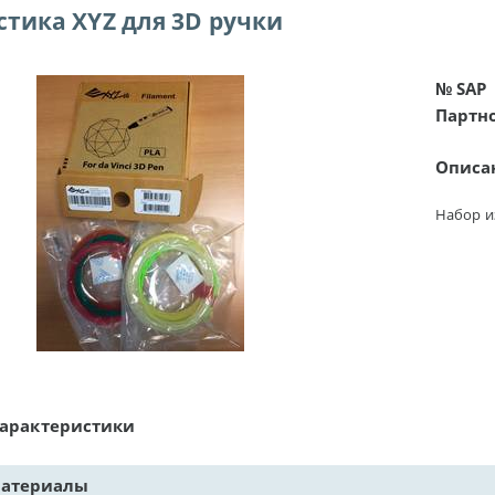
стика XYZ для 3D ручки
№ SAP
Партн
Описа
Набор и
характеристики
материалы