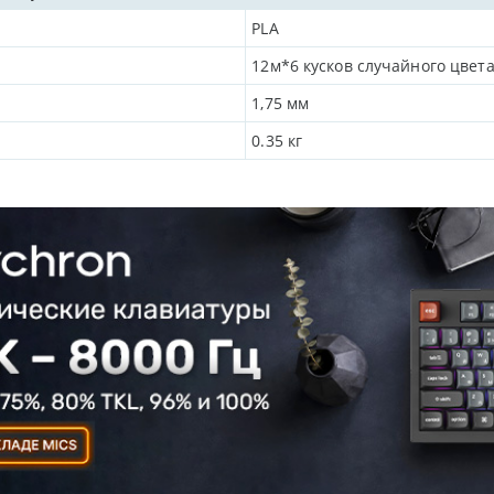
PLA
12м*6 кусков случайного цвет
1,75 мм
0.35
кг