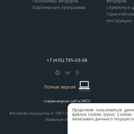
Программы вендоров
вендоров
Партнерские программы
Сервисные 
Гарантийное
Инструкции
+7 (495) 795-09-98
Полная версия
старая версия сайта
MICS
Продолжая пользоваться данн
Все права защищены © 1997-2026 MICS Distribution Company
файлов cookies (куки). Сookie
записывать данные о текущих на
Правовая информация