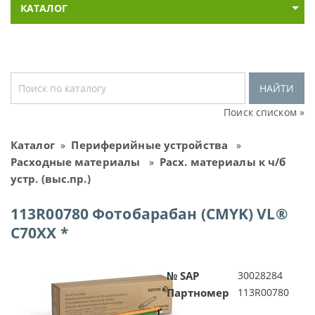
КАТАЛОГ
НАЙТИ
Поиск списком »
Каталог
Периферийные устройства
»
»
Расходные материалы
Расх. материалы к ч/б
»
устр. (выс.пр.)
113R00780 Фотобарабан (CMYK) VL®
C70XX *
№ SAP
30028284
Партномер
113R00780