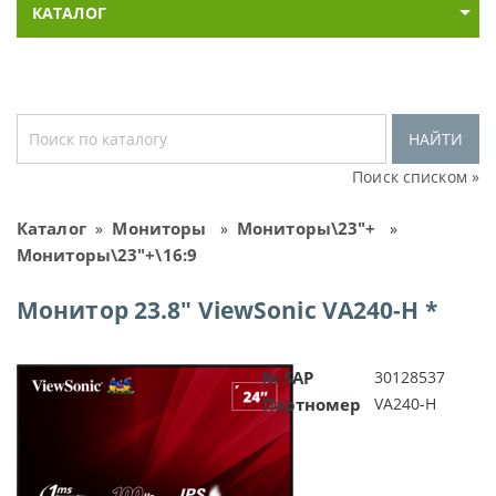
КАТАЛОГ
НАЙТИ
Поиск списком »
Каталог
Мониторы
Мониторы\23"+
»
»
»
Мониторы\23"+\16:9
Монитор 23.8" ViewSonic VA240-H *
№ SAP
30128537
Партномер
VA240-H