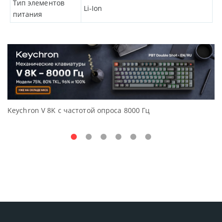
Тип элементов
Li-Ion
питания
Keychron V 8K с частотой опроса 8000 Гц
Д
O